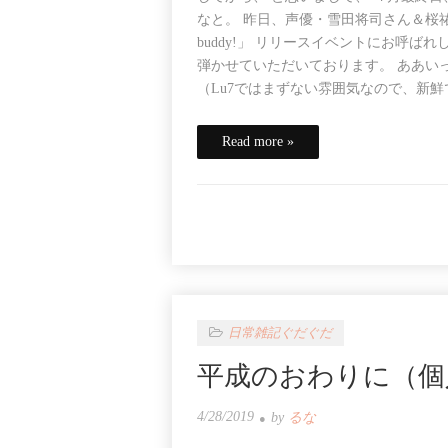
なと。 昨日、声優・雪田将司さん＆桜祐さ
buddy!」 リリースイベントにお呼
弾かせていただいております。 ああい
（Lu7ではまずない雰囲気なので、新鮮
Read more »
日常雑記ぐだぐだ
平成のおわりに（個
4/28/2019
by
るな