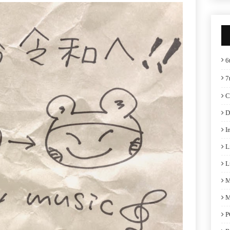
6
7
C
D
I
L
L
M
M
P