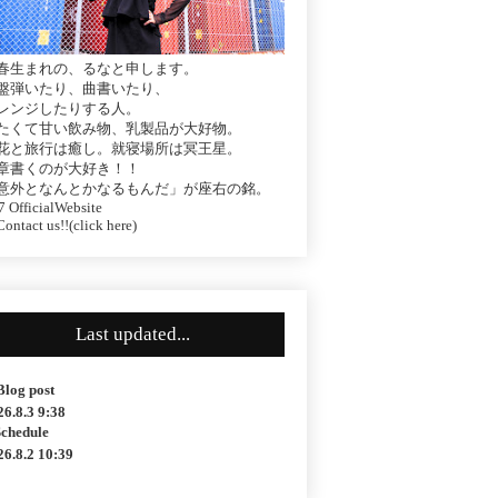
春生まれの、るなと申します。
盤弾いたり、曲書いたり、
レンジしたりする人。
たくて甘い飲み物、乳製品が大好物。
花と旅行は癒し。就寝場所は冥王星。
章書くのが大好き！！
意外となんとかなるもんだ」が座右の銘。
 OfficialWebsite
ontact us!!(click here)
Last updated...
Blog post
26.8.3 9:38
Schedule
26.8.2 10:39