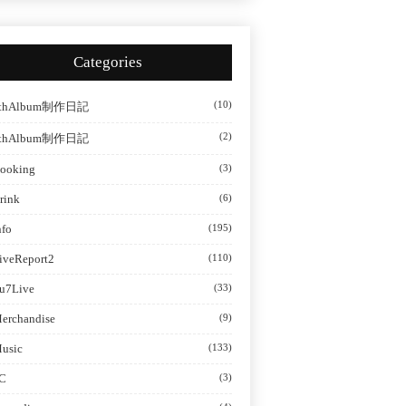
Categories
(10)
thAlbum制作日記
(2)
thAlbum制作日記
ooking
(3)
rink
(6)
nfo
(195)
iveReport2
(110)
u7Live
(33)
erchandise
(9)
usic
(133)
C
(3)