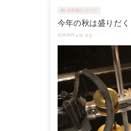
日常雑記ぐだぐだ
今年の秋は盛りだく
4/24/2019
by
るな