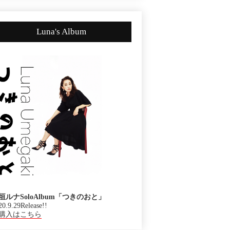
Luna's Album
垣ルナSoloAlbum「つきのおと」
20.9.29Release!!
購入はこちら