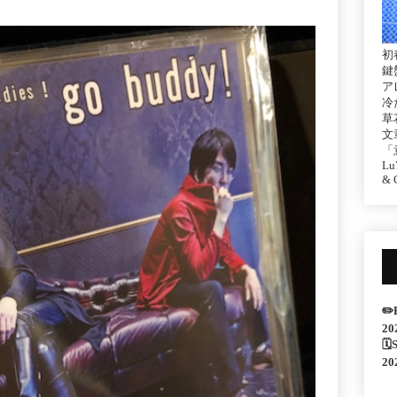
初
鍵
ア
冷
草
文
「
Lu7
& C
✏️
20
🗓
20