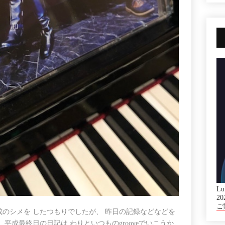
Lu
20
ご
成のシメを したつもりでしたが、 昨日の記録などなどを
平成最終日の日記は わりといつものgrooveでいこうか