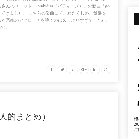
んのユニット 「budxdies（バディーズ）」の新曲「go
ばれしてきました。 こちらの楽曲にて、わたくしめ、鍵盤を
った系統のアプローチを弾くのは久しぶりすぎでしたわ。
でし…
人的まとめ）
梅
20
ご