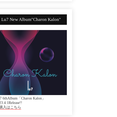
Lu7 New Album"Charon Kalon"
7 6thAlbum「Charon Kalon」
23.4.1Release!!
購入はこちら