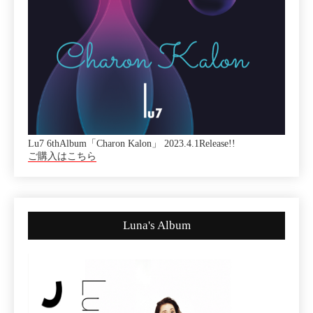
Lu7 6thAlbum「Charon Kalon」 2023.4.1Release!!
ご購入はこちら
Luna's Album