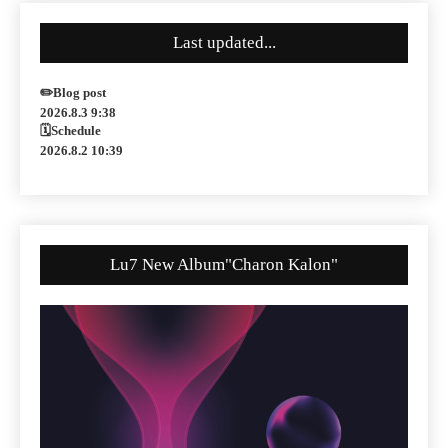
Last updated...
✏️Blog post
2026.8.3 9:38
🗓Schedule
2026.8.2 10:39
Lu7 New Album"Charon Kalon"