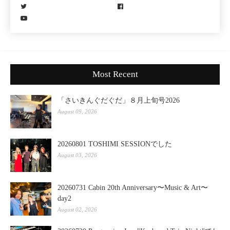
Most Recent
「さいきんぐだぐだ」８月上旬号2026
August 09, 2026
20260801 TOSHIMI SESSIONでした
August 03, 2026
20260731 Cabin 20th Anniversary〜Music & Art〜
day2
August 02, 2026