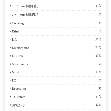
(10)
6thAlbum制作日記
(2)
7thAlbum制作日記
Cooking
(3)
Drink
(6)
Info
(195)
LiveReport2
(110)
Lu7Live
(33)
Merchandise
(9)
Music
(133)
PC
(3)
Recording
(4)
Tsukinote
(10)
(21)
おでかけ