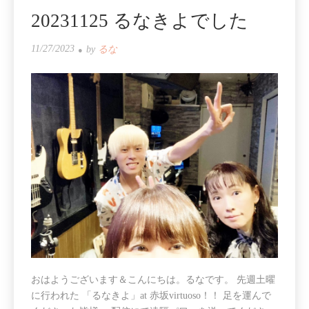
20231125 るなきよでした
11/27/2023
by
るな
おはようございます＆こんにちは。るなです。 先週土曜
に行われた 「るなきよ」at 赤坂virtuoso！！ 足を運んで