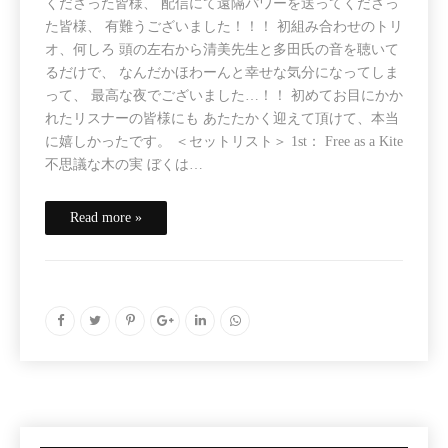
くださった皆様、 配信にて遠隔パワーを送ってくださっ
た皆様、 有難うございました！！！ 初組み合わせのトリ
オ、何しろ 頭の左右から清美先生と多田氏の音を聴いて
るだけで、 なんだかほわーんと幸せな気分になってしま
って、 最高な夜でございました…！！ 初めてお目にかか
れたリスナーの皆様にも あたたかく迎えて頂けて、本当
に嬉しかったです。 ＜セットリスト＞ 1st： Free as a Kite
不思議な木の実 ぼくは…
Read more »