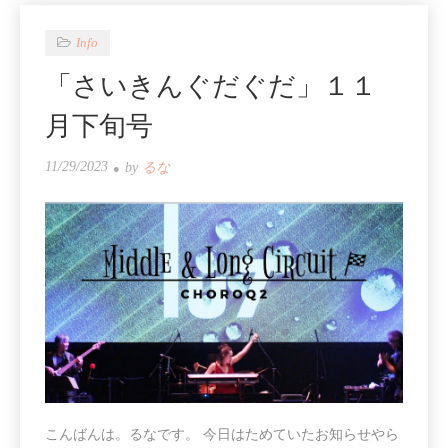
Info
「さいきんぐだぐだ」１１
月下旬号
11/29/2023
by
るな
こんばんは。るなです。 今日はためていたお知らせやら