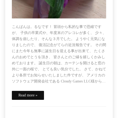
こんばんは。るなです！ 冒頭から私的な事で恐縮です
が、 子供の卒業式や、年度末のアレコレが多く、 少々、
体調を崩したり、そんな３月でした。 ようやく元気にな
りましたので、 復活記念がてらの近況報告です。 その間
にまた今年も無事に誕生日を迎える事が出来て、 たくさ
んのおめでとうを頂き、 皆さんとのご縁を嬉しくかみし
めております。 誕生日の朝は、カーテンを開けると窓の
外に一面の桜で、 とても良い気分でした。 さて、かねて
より各所でお知らせいたしました件ですが、 アメリカの
ソフトウェア開発会社である Cloudy Games LLC様から…
Read more »