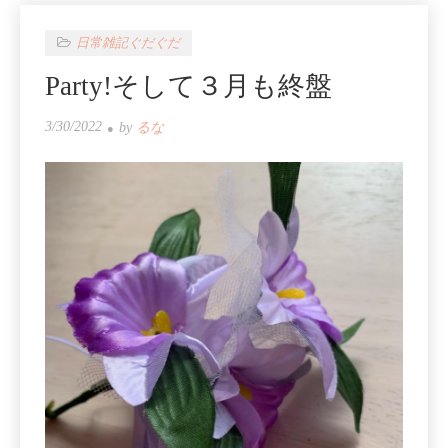
日常雑記ぐだぐだ
Party!そして３月も終盤
3/30/2022
by
るな