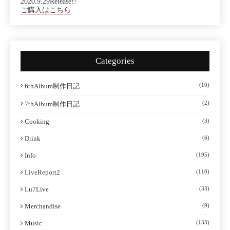
2020.9.29Release!!
ご購入はこちら
Categories
(10)
6thAlbum制作日記
(2)
7thAlbum制作日記
Cooking
(3)
Drink
(6)
Info
(195)
LiveReport2
(110)
Lu7Live
(33)
Merchandise
(9)
Music
(133)