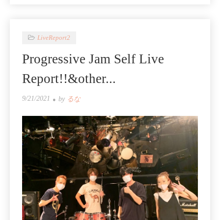
LiveReport2
Progressive Jam Self Live
Report!!&other...
9/21/2021
by
るな