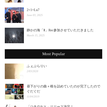
2+1=Lu7
June 03, 2025
静かの海「Ⅱ」Rec参加させていただきました
March 15, 2025
Most Popular
ふぇぶらりい
2/03/2020
昼下がりの曲＋根を詰めていたのが完了したので
ぐだぐだ
11/04/2019
「つきのおと」リリース決定！