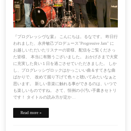
『プログレッシヴな宴』 こんにちは。るなです。 昨日行
われました、永井敏己プロデュース"Progressive Jam" に
お越しいただいたリスナーの皆様、配信をご覧くださっ
た皆様、 本当に有難うございました。 おかげさまで大変
に充実した良い１日を過ごさせていただきました。 しか
し、プログレッシヴロックはかっこいい曲＆すてきな曲
ばかりで、 改めて掘り下げて色々と聴いてみたいなぁと
思います。 新しい音楽に触れる事ができるのは、いつで
も楽しいものですね。 さて、恒例の小汚い手書きセトリ
です！ タイトルの読み方が定か…
Read more »