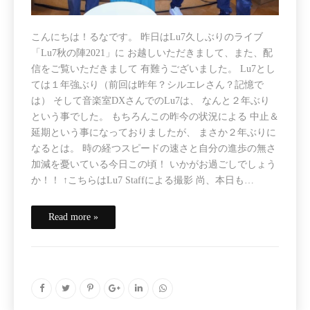
こんにちは！るなです。 昨日はLu7久しぶりのライブ
「Lu7秋の陣2021」に お越しいただきまして、また、配
信をご覧いただきまして 有難うございました。 Lu7とし
ては１年強ぶり（前回は昨年？シルエレさん？記憶で
は） そして音楽室DXさんでのLu7は、 なんと２年ぶり
という事でした。 もちろんこの昨今の状況による 中止＆
延期という事になっておりましたが、 まさか２年ぶりに
なるとは。 時の経つスピードの速さと自分の進歩の無さ
加減を憂いている今日この頃！ いかがお過ごしでしょう
か！！ ↑こちらはLu7 Staffによる撮影 尚、本日も…
Read more »