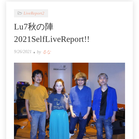
LiveReport2
Lu7秋の陣
2021SelfLiveReport!!
9/26/2021
by
るな