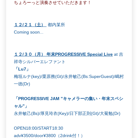
ちょろーっと演奏させていただきます！
１２/２１（土）
都内某所
Coming soon...
１２/３０（月） 年末PROGRESSIVE Special Live
at 吉
祥寺シルバーエレファント
「Lu7」
梅垣ルナ(key)/栗原務(Gt)/永井敏己(Bs:SuperGuest)/嶋村
一徳(Dr)
「PROGRESSIVE JAM ”キャメラーの集い・年末スペシ
ャル”」
永井敏己(Bs)/厚見玲衣(Key)/日下部正則(Gt)/大菊勉(Dr)
OPEN18:00/START18:30
adv¥3500/door¥3800（2drink付！）