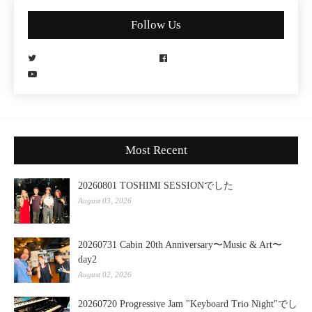
Follow Us
Most Recent
20260801 TOSHIMI SESSIONでした
August 03, 2026
20260731 Cabin 20th Anniversary〜Music & Art〜
day2
August 02, 2026
20260720 Progressive Jam "Keyboard Trio Night"でし