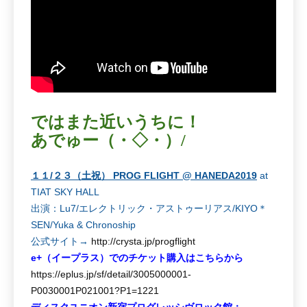
ではまた近いうちに！
あでゅー（・◇・）/
１１/２３（土祝） PROG FLIGHT @ HANEDA2019
at
TIAT SKY HALL
出演：Lu7/エレクトリック・アストゥーリアス/KIYO＊
SEN/Yuka & Chronoship
公式サイト→
http://crysta.jp/progflight
e+（イープラス）でのチケット購入はこちらから
https://eplus.jp/sf/detail/3005000001-
P0030001P021001?P1=1221
ディスクユニオン新宿プログレッシヴロック館：