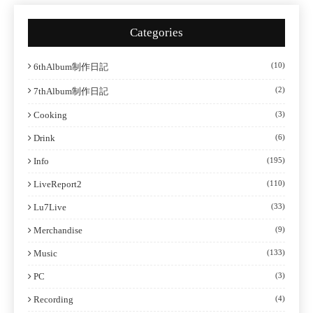
Categories
(10)
6thAlbum制作日記
(2)
7thAlbum制作日記
Cooking
(3)
Drink
(6)
Info
(195)
LiveReport2
(110)
Lu7Live
(33)
Merchandise
(9)
Music
(133)
PC
(3)
Recording
(4)