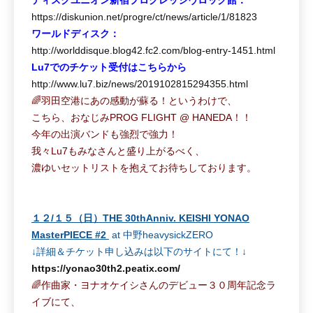
https://diskunion.net/progre/ct/news/article/1/81823
ワールドディスク：
http://worlddisque.blog42.fc2.com/blog-entry-1451.html
Lu7でのチケット受付はこちらから
http://www.lu7.biz/news/2019102815294355.html
🌈羽田空港にあの感動が蘇る！というわけで、
こちら、おなじみPROG FLIGHT @ HANEDA！！
今年の出演バンドも強烈で強力！
我々Lu7もみなさんと盛り上がるべく、
濃ゆいセットリストを抱えてお待ちしております。
１２/１５（日）THE 30thAnniv. KEISHI YONAO
MasterPIECE #2
at 中野heavysickZERO
↓
詳細＆チケット申し込みは以下のサイトにて！↓
https://yonao30th2.peatix.com/
🌈作曲家・ヨナオケイシさんのデビュー３０周年記念ラ
イブにて、