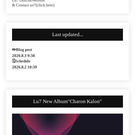
Lu7 OfficialWebsite
& Contact us!!(click here)
Last updated...
✏️Blog post
2026.8.3 9:38
🗓Schedule
2026.8.2 10:39
Lu7 New Album"Charon Kalon"