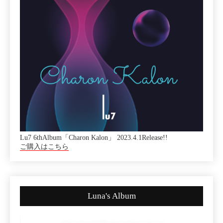
Lu7 6thAlbum「Charon Kalon」 2023.4.1Release!!
ご購入はこちら
Luna's Album