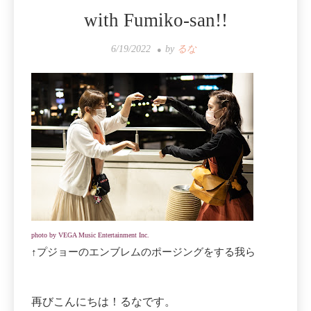
with Fumiko-san!!
6/19/2022
by
るな
photo by VEGA Music Entertainment Inc.
↑プジョーのエンブレムのポージングをする我ら
再びこんにちは！るなです。