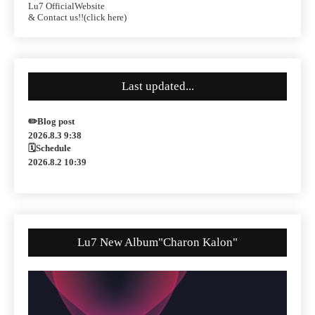
Lu7 OfficialWebsite
& Contact us!!(click here)
Last updated...
✏️Blog post
2026.8.3 9:38
🗓Schedule
2026.8.2 10:39
Lu7 New Album"Charon Kalon"