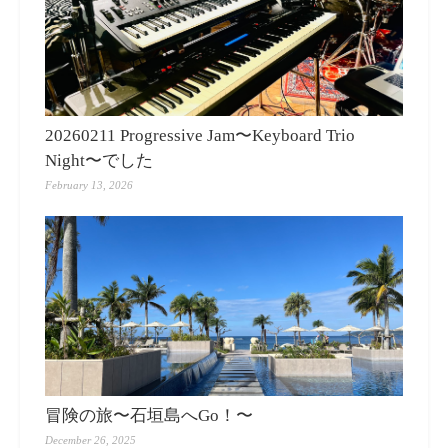
20260211 Progressive Jam〜Keyboard Trio
Night〜でした
February 13, 2026
冒険の旅〜石垣島へGo！〜
December 26, 2025