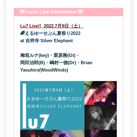
🎹
Luna Live Information
🎹
Lu7 Live!!
2022.7月9日（土）
🌈
えるゆーせぶん夏祭り2022
at 吉祥寺 Silver Elephant
梅垣ルナ(key)・栗原務(Gt)・
岡田治郎(B)・嶋村一徳(Dr)・Brian
Yasuhiro(WoodWinds)