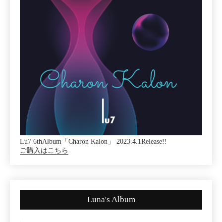
Lu7 6thAlbum「Charon Kalon」 2023.4.1Release!!
ご購入はこちら
Luna's Album