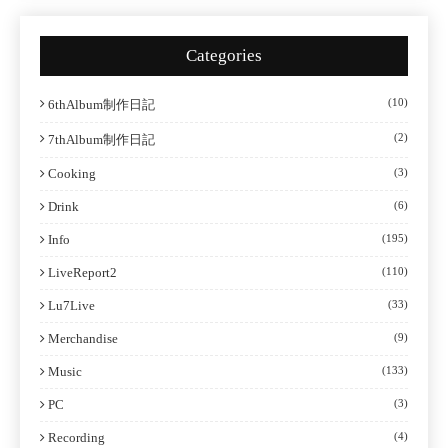
Categories
(10)
6thAlbum制作日記
(2)
7thAlbum制作日記
Cooking
(3)
Drink
(6)
Info
(195)
LiveReport2
(110)
Lu7Live
(33)
Merchandise
(9)
Music
(133)
PC
(3)
Recording
(4)