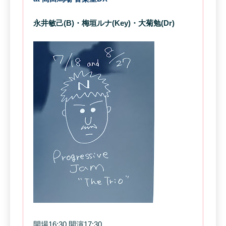
永井敏己(B)・梅垣ルナ(Key)・大菊勉(Dr)
開場16:30 開演17:30