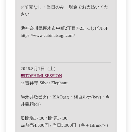
✅前売なし・当日のみ 現金でお支払いくだ
さい
🌍神奈川県厚木市中町2丁目7-23 ふじビル5F
https://www.cabinatsugi.com/
2026.8月1日（土）
🎹
TOSHIMI SESSION
at
吉祥寺 Silver Elephant
🐑
永井敏己(b)・ISAO(gt)・
梅垣ルナ(key)・今
井義頼(
dr)
⏰
開場17:00 / 開演17:30
🎫前売4,500円 / 当日5,000円
（各＋1drink〜）