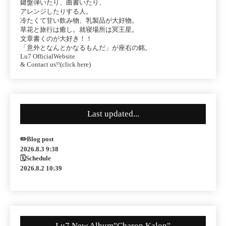
鍵盤弾いたり、曲書いたり、
アレンジしたりする人。
冷たくて甘い飲み物、乳製品が大好物。
草花と旅行は癒し。就寝場所は冥王星。
文章書くのが大好き！！
「意外となんとかなるもんだ」が座右の銘。
Lu7 OfficialWebsite
& Contact us!!(click here)
Last updated...
✏️Blog post
2026.8.3 9:38
🗓Schedule
2026.8.2 10:39
Lu7 New Album"Charon Kalon"