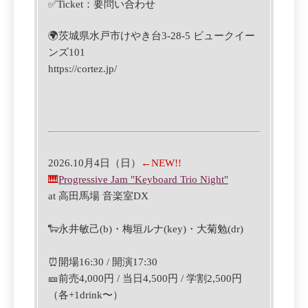
✅
Ticket
：要問い合わせ
🌍茨城県水戸市けやき台3-28-5 ビュークイー
ンズ101
https://cortez.jp/
2
026.10月4日（日）
←NEW!!
🎹
Progressive Jam "Keyboard Trio Night"
at 高田馬場 音楽室DX
🐑永井敏己(b)・梅垣ルナ(key)・大菊勉(dr)
⏰開場16:30 / 開演17:30
🎫前売4,000円 / 当日4,500円 / 学割2,500円
（各+1drink〜）