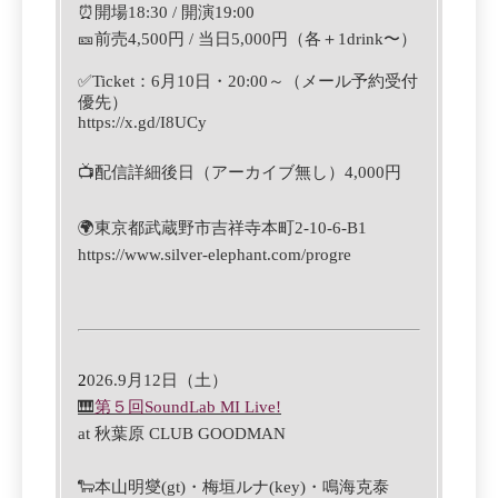
⏰
開場18:30 / 開演19:00
🎫
前売4,500円 / 当日5,000円
（各＋1drink〜）
✅
Ticket
：6
月10
日
・
‪20:00‬
～（メール予約受付
優先）
https://x.gd/I8UCy
📺
配信詳細後日（アーカイブ無し）4,000円
🌍
東京都
武蔵野市吉祥寺本町2-10-6-B1
https://www.silver-elephant.com/progre
2
026.9月12日（土）
🎹
第５回SoundLab MI Live!
at
秋葉原 CLUB GOODMAN
🐑本山明燮(gt)・梅垣ルナ(key)・鳴海克泰