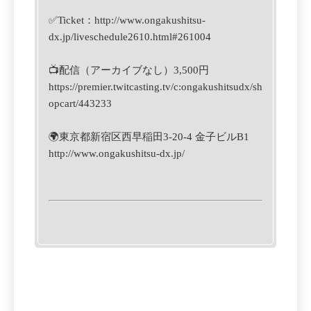
✅Ticket：
http://www.ongakushitsu-
dx.jp/liveschedule2610.html#261004
📺配信（アーカイブなし）3,500円
https://premier.twitcasting.tv/c:ongakushitsudx/sh
opcart/443233
🌍東京都新宿区西早稲田3-20-4 金子ビルB1
http://www.ongakushitsu-dx.jp/