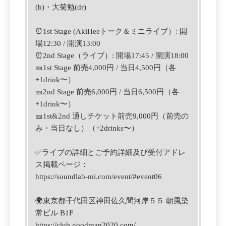
(b)・大菊勉(dr)
⏰1st Stage (AkiHeeトーク＆ミニライブ）:
開
場12:30 / 開演13:00
⏰2nd
Stage（ライブ）:
開場17:45 / 開演18:00
🎫1st Stage 前売4,000円 / 当日4,500円（各
+1drink〜）
🎫2nd Stage 前売6,000円 / 当日6,500円（各
+1drink〜）
🎫1st&2nd 通しチケット前売9,000円（前売の
み・当日なし）（+2drinks〜）
✅
ライブの詳細と
ご予約詳細及び受付アドレ
ス掲載ページ：
https://soundlab-mi.com/event/#event06
🌍
東京都千代田区神田佐久間河岸５５ 朝風染
常ビル B1F
https://club.goodman2020.com/