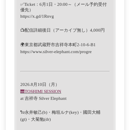
✅
Ticket
：6
月1
日
・
‪20:00‬
～（メール予約受付
優先）
https://x.gd/1Rnvg
📺
配信詳細後日（アーカイブ無し）4,000円
🌍
東京都
武蔵野市吉祥寺本町2-10-6-B1
https://www.silver-elephant.com/progre
2026.8月10日（月）
🎹
TOSHIMI SESSION
at
吉祥寺 Silver Elephant
🐑
永井敏己(b)・
梅垣ルナ(key)・
國田大輔
(gt)・大菊勉
(
dr)