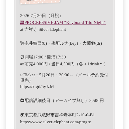
2026.7月20日（月祝）
🎹
PROGRESSIVE JAM “Keyboard Trio Night”
at
吉祥寺 Silver Elephant
🐑
永井敏己(b)・
梅垣ルナ(key)・大菊勉(
dr)
⏰
開場17:00 / 開演17:30
🎫
前売4,000円 / 当日4,500円
（各＋1drink〜）
✅
Ticket
：5
月20
日
・
‪20:00‬
～（メール予約受付
優先）
https://x.gd/5yJzM
📺
配信詳細後日（アーカイブ無し）3,500円
🌍
東京都
武蔵野市吉祥寺本町2-10-6-B1
https://www.silver-elephant.com/progre