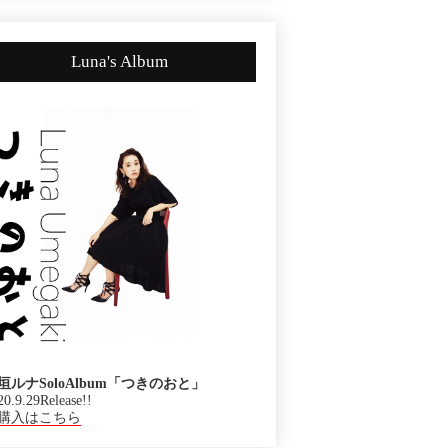
Luna's Album
垣ルナSoloAlbum「つきのおと」
20.9.29Release!!
購入はこちら