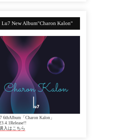
Lu7 New Album"Charon Kalon"
7 6thAlbum「Charon Kalon」
23.4.1Release!!
購入はこちら