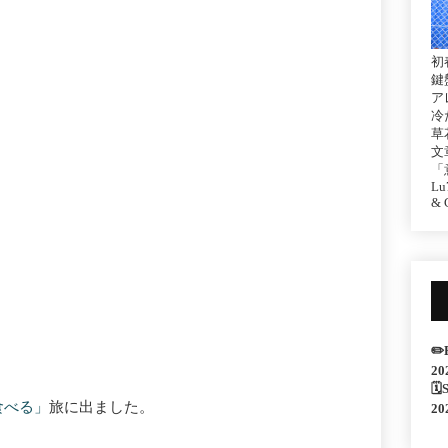
初
鍵
ア
冷
草
文
「
Lu7
& C
✏️
20
🗓
食べる」
旅に出ました。
20