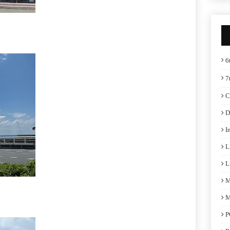
6
7
C
D
I
L
L
M
M
P