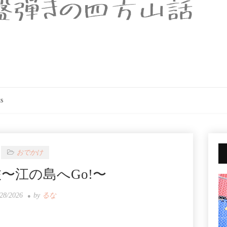
s
おでかけ
〜江の島へGo!〜
/28/2026
by
るな