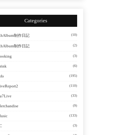
Categories
(10)
thAlbum制作日記
(2)
thAlbum制作日記
ooking
(3)
rink
(6)
nfo
(195)
iveReport2
(110)
u7Live
(33)
erchandise
(9)
usic
(133)
C
(3)