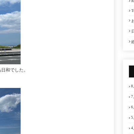
R
T
島日和でした。
8
7
6
5
4