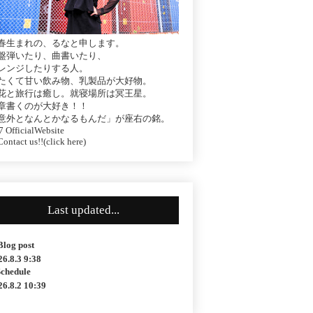
春生まれの、るなと申します。
盤弾いたり、曲書いたり、
レンジしたりする人。
たくて甘い飲み物、乳製品が大好物。
花と旅行は癒し。就寝場所は冥王星。
章書くのが大好き！！
意外となんとかなるもんだ」が座右の銘。
 OfficialWebsite
ontact us!!(click here)
Last updated...
Blog post
26.8.3 9:38
Schedule
26.8.2 10:39