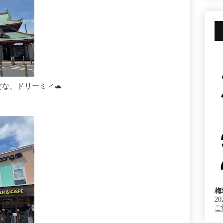
な、ドリーミィ🐢
梅
20
ご