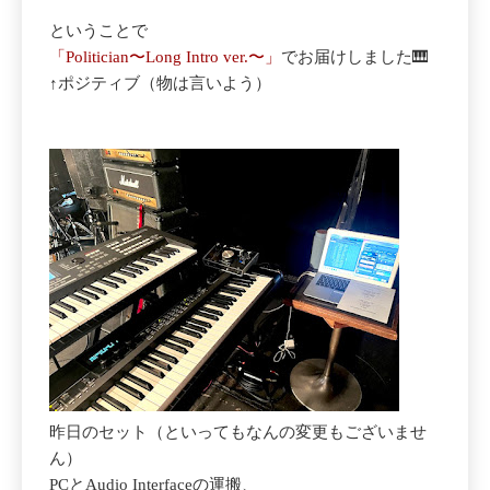
ということで
「Politician〜Long Intro ver.〜」
でお届けしました🎹
↑ポジティブ（物は言いよう）
昨日のセット（といってもなんの変更もございませ
ん）
PCとAudio Interfaceの運搬、