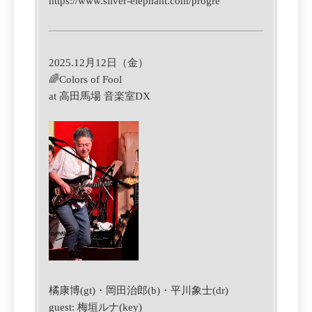
https://www.silver-elephant.com/progre
2025.12月12日（金）
🌈Colors of Fool
at 高田馬場 音楽室DX
橘康博(gt)・岡田治郎(b)・平川象士(dr)
guest: 梅垣ルナ(key)