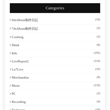
Categories
(10)
6thAlbum制作日記
(2)
7thAlbum制作日記
Cooking
(3)
Drink
(6)
Info
(195)
LiveReport2
(110)
Lu7Live
(33)
Merchandise
(9)
Music
(133)
PC
(3)
Recording
(4)
Tsukinote
(10)