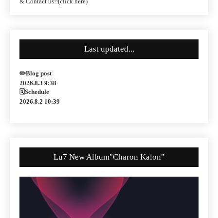
& Contact us!!(click here)
Last updated...
✏️Blog post
2026.8.3 9:38
🗓Schedule
2026.8.2 10:39
Lu7 New Album"Charon Kalon"