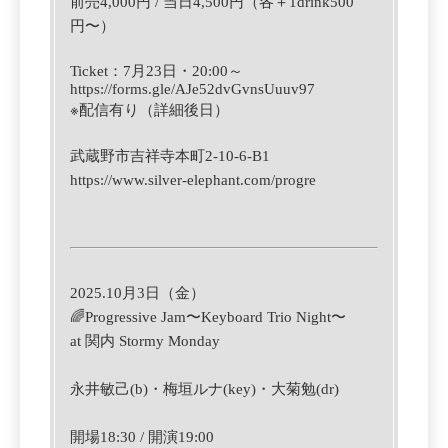
前売4,000円 / 当日4,500円（各＋1drink500
円〜）
Ticket
：7月23日
・
‪20:00‬
～
https://forms.gle/AJe52dvGvnsUuuv97
※
配信有り（詳細後日）
武蔵野市吉祥寺本町2-10-6-B1
https://www.silver-elephant.com/progre
2025.10月3日（金）
🌈
Progressive Jam〜Keyboard Trio Night〜
at 関内 Stormy Monday
永井敏己(b)・
梅垣ルナ(key)・
大菊勉
(dr)
開場18:30 / 開演19:00