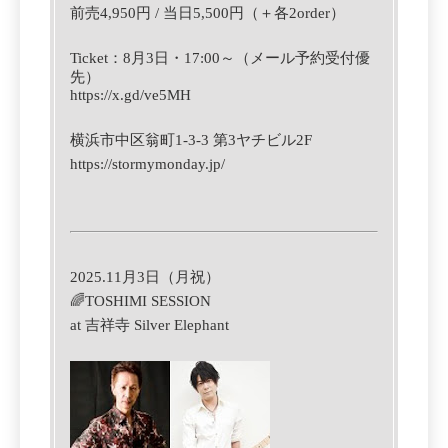
前売4,950円 / 当日5,500円（＋各2order）
Ticket
：
8
月3
日
・
‪17:00‬
～（メール予約受付優
先）
https://x.gd/ve5MH
横浜市中区翁町1-3-3 第3ヤチビル2F
https://stormymonday.jp/
2025.11月3日（月祝）
🌈
TOSHIMI SESSION
at
吉祥寺 Silver Elephant