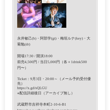
永井敏己(b)・阿部学(gt)・
梅垣ルナ(key)・
大
菊勉
(dr)
開場17:30 / 開演18:00
前売4,500円 / 当日5,000円
（各＋1drink500
円〜）
Ticket
：
9
月3
日
・
‪20:00‬
～（メール予約受付優
先）
https://x.gd/sQLGU
※
配信詳細後日（アーカイブ無し）
武蔵野市吉祥寺本町2-10-6-B1