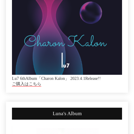
Lu7 6thAlbum「Charon Kalon」 2023.4.1Release!!
ご購入はこちら
Luna's Album