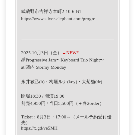
武蔵野市吉祥寺本町2-10-6-B1
https://www.silver-elephant.com/progre
2025.10月3日（金）
←NEW!!
🌈
Progressive Jam〜Keyboard Trio Night〜
at 関内 Stormy Monday
永井敏己(b)・
梅垣ルナ(key)・
大菊勉
(dr)
開場18:30 / 開演19:00
前売4,950円 / 当日5,500円（＋各2order）
Ticket
：
8
月3
日
・
‪17:00‬
～（メール予約受付優
先）
https://x.gd/ve5MH