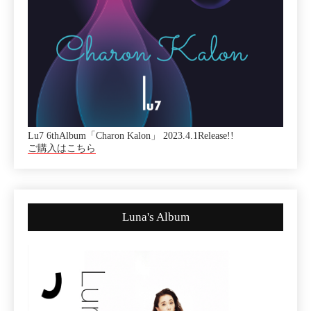
Lu7 6thAlbum「Charon Kalon」 2023.4.1Release!!
ご購入はこちら
Luna's Album