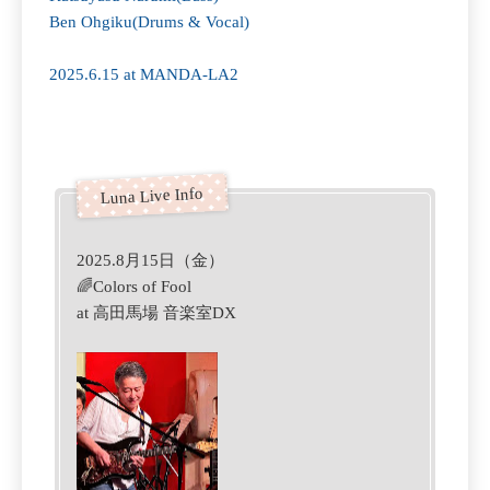
Ben Ohgiku(Drums & Vocal)
2025.6.15 at MANDA-LA2
2025.8月15日（金）
🌈Colors of Fool
at 高田馬場 音楽室DX