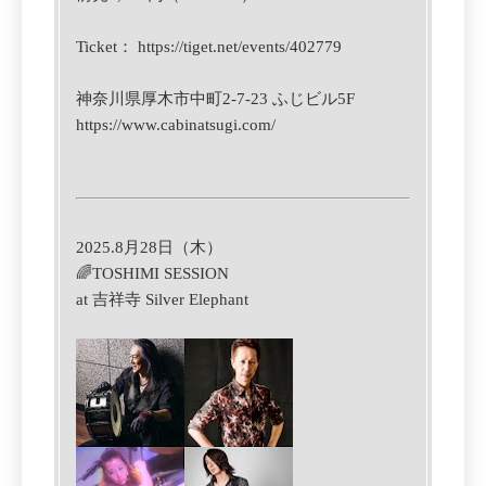
Ticket：
https://tiget.net/events/402779
神奈川県厚木市中町2-7-23 ふじビル5F
https://www.cabinatsugi.com/
2025.8月28日（木）
🌈TOSHIMI SESSION
at 吉祥寺 Silver Elephant