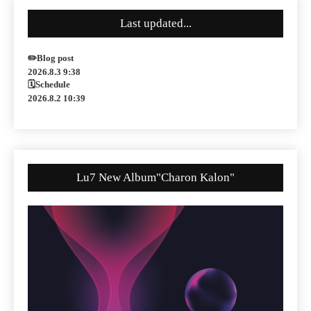
Last updated...
✏️Blog post
2026.8.3 9:38
🗓Schedule
2026.8.2 10:39
Lu7 New Album"Charon Kalon"