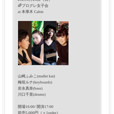
🌈プログレ女子会
at 本厚木 Cabin
山崎ふみこ(mallet kat)
梅垣ルナ(keyboards)
岩永真奈(bass)
川口千里(drums)
開場16:00/ 開演17:00
前売5,000円（＋1order）