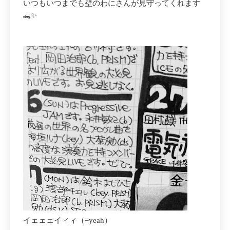
いつもいつまでも壁のわにさんが見守ってくれます
🐊✨
イェェェイィィ（=yeah）