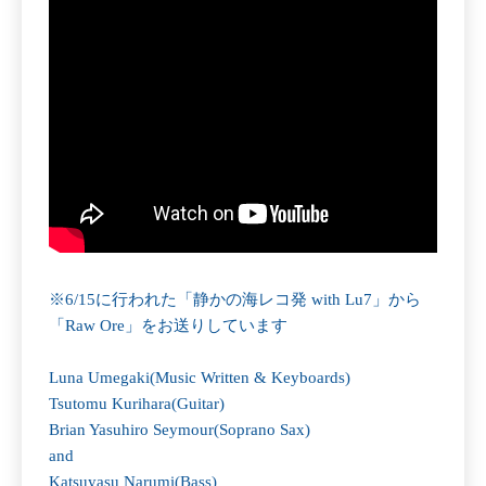
※6/15に行われた「静かの海レコ発 with Lu7」から
「Raw Ore」をお送りしています
Luna Umegaki(Music Written & Keyboards)
Tsutomu Kurihara(Guitar)
Brian Yasuhiro Seymour(Soprano Sax)
and
Katsuyasu Narumi(Bass)