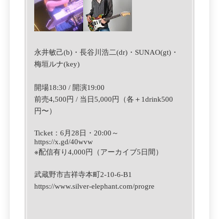
永井敏己(b)・長谷川浩二(dr)
・
SUNAO(gt)・
梅垣ルナ(key)
開場18:30 / 開演19:00
前売4,500円 / 当日5,000円（各＋1drink500
円〜）
Ticket
：6月28日
・
‪20:00‬
～
https://x.gd/40wvw
※
配信有り4,000円（アーカイブ5日間）
武蔵野市吉祥寺本町2-10-6-B1
https://www.silver-elephant.com/progre