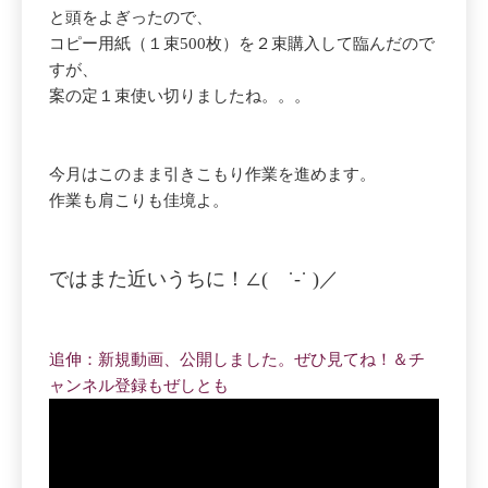
と頭をよぎったので、
コピー用紙（１束500枚）を２束購入して臨んだので
すが、
案の定１束使い切りましたね。。。
今月はこのまま引きこもり作業を進めます。
作業も肩こりも佳境よ。
ではまた近いうちに！∠( ˙-˙ )／
追伸：新規動画、公開しました。ぜひ見てね！＆チ
ャンネル登録もぜしとも