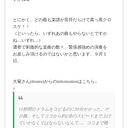
とにかく、どの曲も楽譜が音符だらけで真っ黒クロ
スケ！！
（といったら、いずれあの曲もやらないとですか
ね…いずれ…）
濃密で刺激的な楽曲の数々、緊張感強めの演奏を
お楽しみ頂けるのではないかと思います、９月１
日。
大菊さん(drums)からのinformationはこちら↓
♪
10秒間のドラムをコピるのに30分かかった。ゲ
ロ難。そしてココから約2倍のスピードまで上げ
ていかなくてはならないなんて…。ココまで難