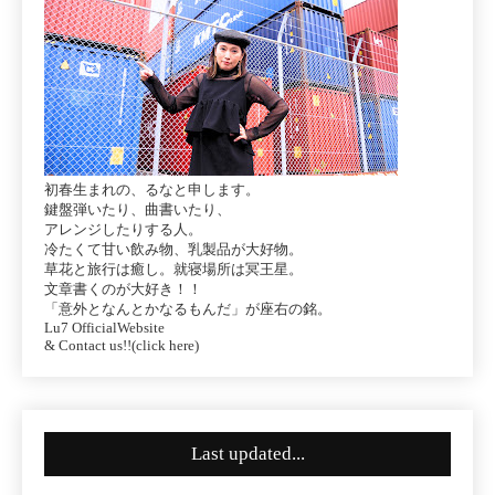
初春生まれの、るなと申します。
鍵盤弾いたり、曲書いたり、
アレンジしたりする人。
冷たくて甘い飲み物、乳製品が大好物。
草花と旅行は癒し。就寝場所は冥王星。
文章書くのが大好き！！
「意外となんとかなるもんだ」が座右の銘。
Lu7 OfficialWebsite
& Contact us!!(click here)
Last updated...