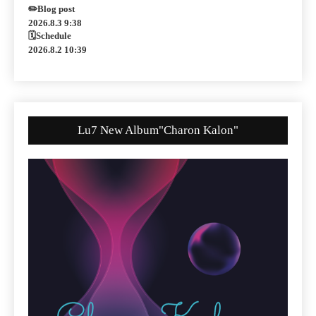
✏️Blog post
2026.8.3 9:38
🗓Schedule
2026.8.2 10:39
Lu7 New Album"Charon Kalon"