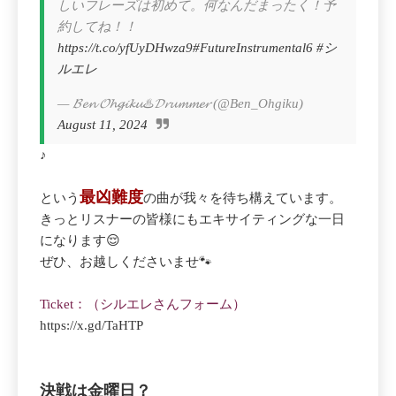
しいフレーズは初めて。何なんだまったく！予
約してね！！
https://t.co/yfUyDHwza9
#FutureInstrumental6
#シ
ルエレ
— 𝓑𝓮𝓷 𝓞𝓱𝓰𝓲𝓴𝓾♨️𝓓𝓻𝓾𝓶𝓶𝓮𝓻 (@Ben_Ohgiku)
August 11, 2024
♪
最凶難度
という
の曲が我々を待ち構えています。
きっとリスナーの皆様にもエキサイティングな一日
になります😌
ぜひ、お越しくださいませ🐾
Ticket：（シルエレさんフォーム）
https://x.gd/TaHTP
決戦は金曜日？