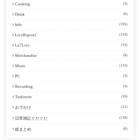
Cooking
(3)
Drink
(6)
Info
(195)
LiveReport2
(110)
Lu7Live
(33)
Merchandise
(9)
Music
(133)
PC
(3)
Recording
(4)
Tsukinote
(10)
(21)
おでかけ
(136)
日常雑記ぐだぐだ
(6)
総まとめ