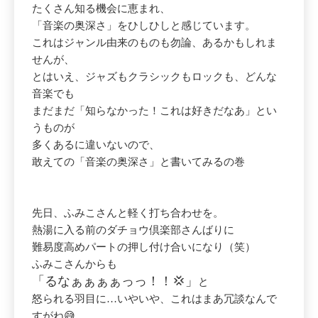
たくさん知る機会に恵まれ、
「音楽の奥深さ」をひしひしと感じています。
これはジャンル由来のものも勿論、あるかもしれま
せんが、
とはいえ、ジャズもクラシックもロックも、どんな
音楽でも
まだまだ「知らなかった！これは好きだなあ」とい
うものが
多くあるに違いないので、
敢えての「音楽の奥深さ」と書いてみるの巻
先日、ふみこさんと軽く打ち合わせを。
熱湯に入る前のダチョウ倶楽部さんばりに
難易度高めパートの押し付け合いになり（笑）
ふみこさんからも
「るなぁぁぁぁっっ！！💢」
と
怒られる羽目に…いやいや、これはまあ冗談なんで
すがね😅