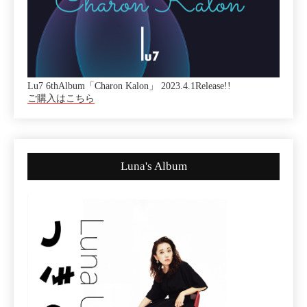
Lu7 6thAlbum「Charon Kalon」 2023.4.1Release!!
ご購入はこちら
Luna's Album