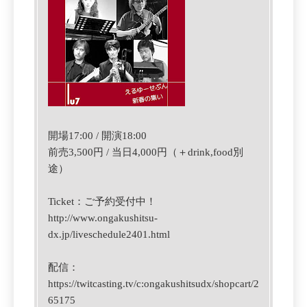
開場17:00 / 開演18:00
前売3,500円 / 当日4,000円（＋drink,food別
途）
Ticket：
ご
予約受付中！
http://www.ongakushitsu-
dx.jp/liveschedule2401.html
配信：
https://twitcasting.tv/c:ongakushitsudx/shopcart/2
65175