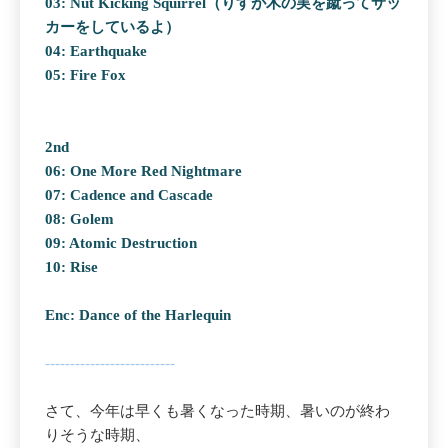
03: Nut Kicking Squirrel（りすが木の実を蹴ってサッ
カーをしているよ）
04: Earthquake
05: Fire Fox
2nd
06: One More Red Nightmare
07: Cadence and Cascade
08: Golem
09: Atomic Destruction
10: Rise
Enc: Dance of the Harlequin
--------------------------
さて、今年は早くも暑くなった時期、暑いのが終わ
りそうな時期、