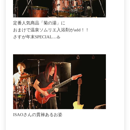
定番人気商品「菊の湯」に
おまけで温泉ソムリエ入浴剤がadd！！
さすが年末SPECIAL…♨️
ISAOさんの貫禄あるお姿