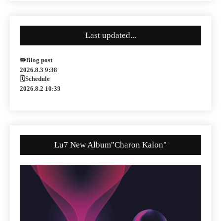
Last updated...
✏️Blog post
2026.8.3 9:38
🗓Schedule
2026.8.2 10:39
Lu7 New Album"Charon Kalon"