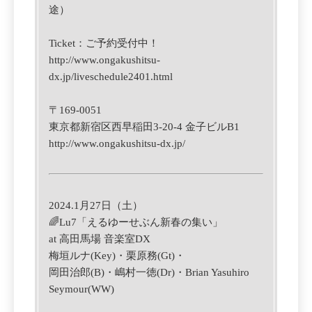
途）
Ticket：
ご
予約受付中！
http://www.ongakushitsu-
dx.jp/liveschedule2401.html
〒169-0051
東京都新宿区西早稲田3-20-4
金子ビルB1
http://www.ongakushitsu-dx.jp/
2024.1月27日（土）
🌈Lu7「えるゆーせぶん新春の集い」
at 高田馬場 音楽室DX
梅垣ルナ(Key)・栗原務(Gt)・
岡田治郎(B)・嶋村一徳(Dr)・Brian Yasuhiro
Seymour(WW)