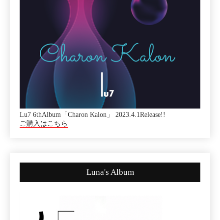
Lu7 6thAlbum「Charon Kalon」 2023.4.1Release!!
ご購入はこちら
Luna's Album