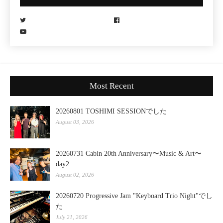
Most Recent
20260801 TOSHIMI SESSIONでした
August 03, 2026
20260731 Cabin 20th Anniversary〜Music & Art〜
day2
August 02, 2026
20260720 Progressive Jam "Keyboard Trio Night"でし
た
July 21, 2026