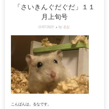
「さいきんぐだぐだ」１１
月上旬号
11/07/2023
by
るな
こんばんは。るなです。