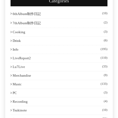
Categories
(10)
6thAlbum制作日記
(2)
7thAlbum制作日記
Cooking
(3)
Drink
(6)
Info
(195)
LiveReport2
(110)
Lu7Live
(33)
Merchandise
(9)
Music
(133)
PC
(3)
Recording
(4)
Tsukinote
(10)