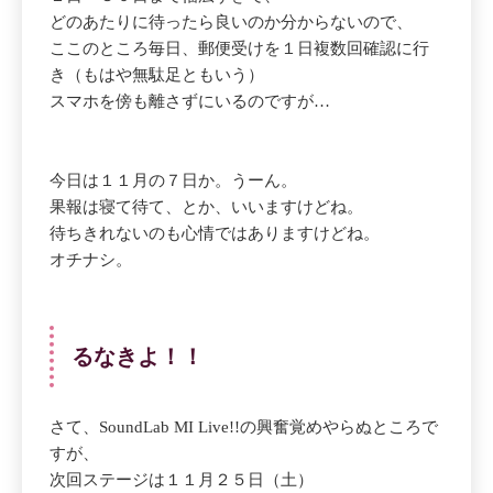
どのあたりに待ったら良いのか分からないので、
ここのところ毎日、郵便受けを１日複数回確認に行
き（もはや無駄足ともいう）
スマホを傍も離さずにいるのですが…
今日は１１月の７日か。うーん。
果報は寝て待て、とか、いいますけどね。
待ちきれないのも心情ではありますけどね。
オチナシ。
るなきよ！！
さて、SoundLab MI Live!!の興奮覚めやらぬところで
すが、
次回ステージは１１月２５日（土）