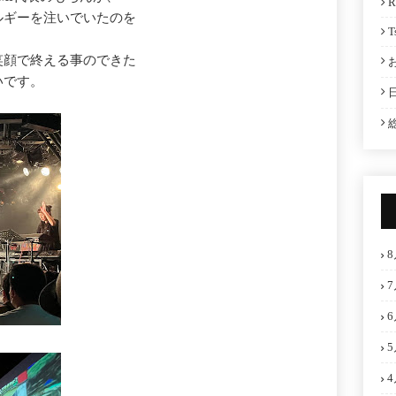
R
ルギーを注いでいたのを
T
笑顔で終える事のできた
いです。
8
7
6
5
4