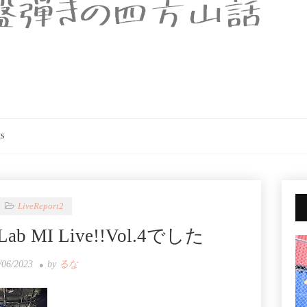
s
LiveReport2
dLab MI Live!!Vol.4でした
/06/2023
by
るな