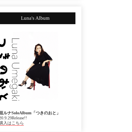
Luna's Album
垣ルナSoloAlbum「つきのおと」
20.9.29Release!!
購入はこちら