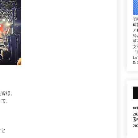
初
鍵
ア
冷
草
文
「
Lu7
& C
た皆様、
して、
✏️
20
🗓
20
介と