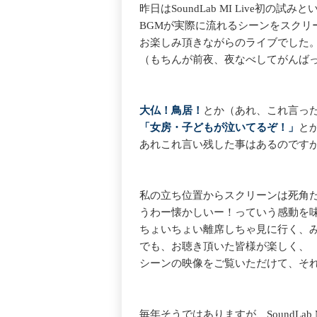
昨日はSoundLab MI Live初の試
BGMが実際に流れるシーンをスクリ
お楽しみ頂きながらのライブでした
（もちんが前夜、夜なべしてがんば
大仏！鳥居！
とか（あれ、これ言っ
「女房・子どもが泣いてるぞ！」
と
あれこれ言い残した事はあるのです
私の立ち位置からスクリーンは死角
うわー懐かしいー！っていう感動を
ちょいちょい離席しちゃ見に行く、
でも、お聴き頂いた皆様が楽しく、
シーンの映像をご覧いただけて、そ
毎年そうではありますが、SoundLab