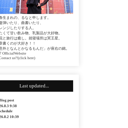
春生まれの、るなと申します。
盤弾いたり、曲書いたり、
レンジしたりする人。
たくて甘い飲み物、乳製品が大好物。
花と旅行は癒し。就寝場所は冥王星。
章書くのが大好き！！
意外となんとかなるもんだ」が座右の銘。
 OfficialWebsite
ontact us!!(click here)
Last updated...
Blog post
26.8.3 9:38
Schedule
26.8.2 10:39