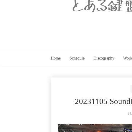
Home
Schedule
Discography
Work
20231105 Soun
11