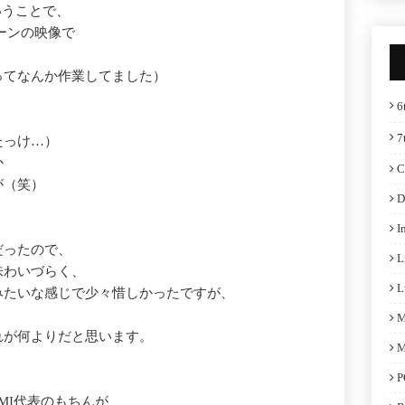
みということで、
ーンの映像で
。
ってなんか作業してました）
6
7
たっけ…）
か
C
が（笑）
D
I
だったので、
L
味わいづらく、
L
みたいな感じで少々惜しかったですが、
M
れが何よりだと思います。
M
P
 MI代表のもちんが、