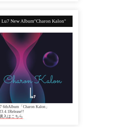
Lu7 New Album"Charon Kalon"
7 6thAlbum「Charon Kalon」
23.4.1Release!!
購入はこちら