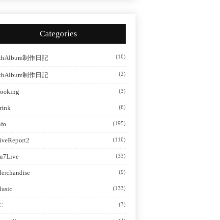
Categories
(10)
thAlbum制作日記
(2)
thAlbum制作日記
ooking
(3)
rink
(6)
nfo
(195)
iveReport2
(110)
u7Live
(33)
erchandise
(9)
usic
(133)
C
(3)