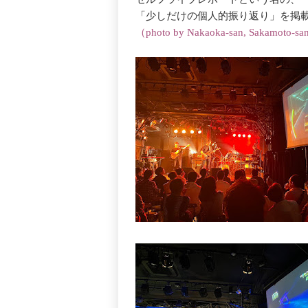
「少しだけの個人的振り返り」を掲
（photo by Nakaoka-san, Sakamoto-san, 