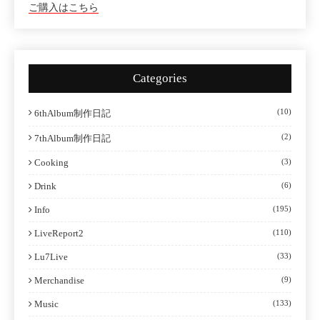
ご購入はこちら
Categories
(10)
6thAlbum制作日記
(2)
7thAlbum制作日記
Cooking
(3)
Drink
(6)
Info
(195)
LiveReport2
(110)
Lu7Live
(33)
Merchandise
(9)
Music
(133)