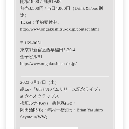
開場18:00 / 開演19:00
前売3,500円 / 当日4,000円（Drink＆Food別
途）
Ticket：予約受付中↓
http://www.ongakushitsu-dx.jp/contact.html
〒169-0051
東京都新宿区西早稲田3-20-4
金子ビルB1
http://www.ongakushitsu-dx.jp/
2023.6月17日（土）
🌈Lu7「6thアルバムリリース記念ライブ」
at 六本木クラップス
梅垣ルナ(Key)・栗原務(Gt)・
岡田治郎(B)・嶋村一徳(Dr)・Brian Yasuhiro
Seymour(WW)