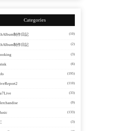
Categories
(10)
thAlbum制作日記
(2)
thAlbum制作日記
ooking
(3)
rink
(6)
nfo
(195)
iveReport2
(110)
u7Live
(33)
erchandise
(9)
usic
(133)
C
(3)