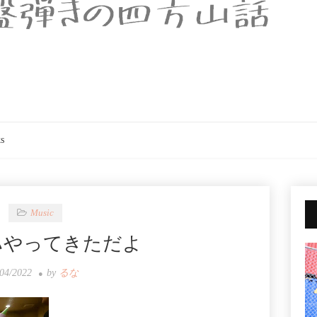
s
Music
リハやってきただよ
/04/2022
by
るな