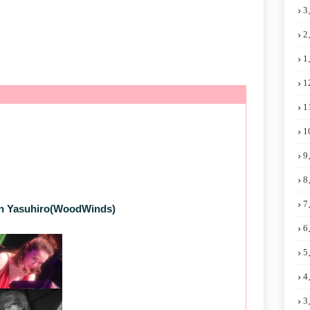
3
2
1
1
1
1
9
8
7
asuhiro(WoodWinds)
6
5
4
3