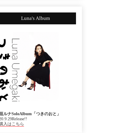
Luna's Album
垣ルナSoloAlbum「つきのおと」
20.9.29Release!!
購入はこちら