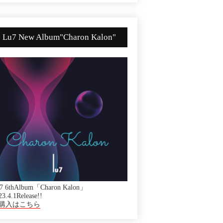
Lu7 New Album"Charon Kalon"
7 6thAlbum「Charon Kalon」
23.4.1Release!!
購入はこちら