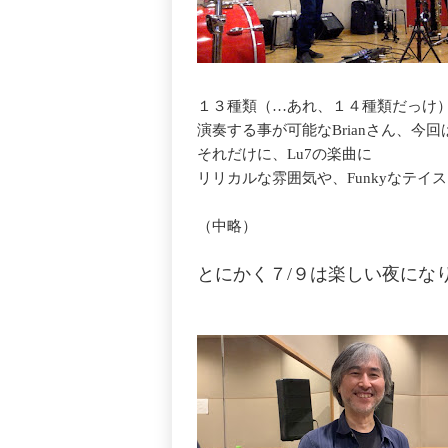
１３種類（…あれ、１４種類だっけ
演奏する事が可能なBrianさん、今
それだけに、Lu7の楽曲に
リリカルな雰囲気や、Funkyなテイ
（中略）
とにかく７/９は楽しい夜にな