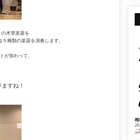
）の木管楽器を
回は５種類の楽器を演奏します。
ストが加わって、
りますね！
梅
20
ご