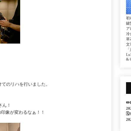
初
鍵
ア
冷
草
文
「
Lu7
& C
向けてのリハを行いました。
✏️
さん！
20
の印象が変わるなぁ！！
🗓
20