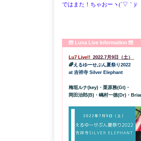
ではまた！ちゃおーヽ(´▽｀)/
🎹
Luna Live Information
🎹
Lu7 Live!!
2022.7月9日（土）
🌈
えるゆーせぶん夏祭り2022
at 吉祥寺 Silver Elephant
梅垣ルナ(key)・栗原務(Gt)・
岡田治郎(B)・嶋村一徳(Dr)・Brian Y