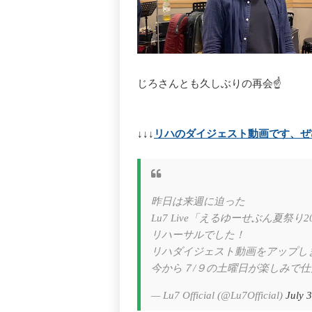
じろさんとも久しぶりの再会☝️
↓↓↓
リハのダイジェスト動画です、ぜ
昨日は来週に迫った
Lu7 Live「えるゆーせぶん夏祭り
リハーサルでした！
リハダイジェスト動画をアップし
今から７/９の土曜日が楽しみで仕方が
— Lu7 Official (@Lu7Official)
July 