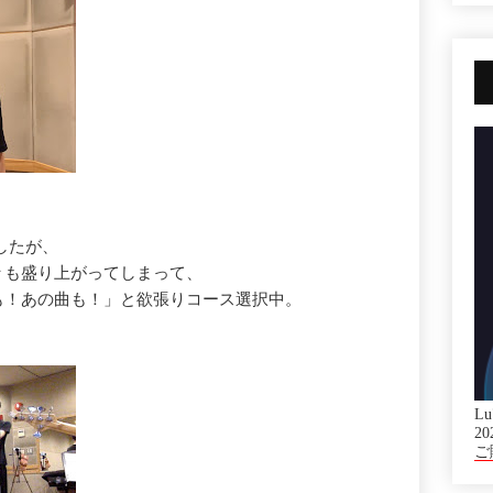
ましたが、
々も盛り上がってしまって、
も！あの曲も！」と欲張りコース選択中。
Lu
20
ご