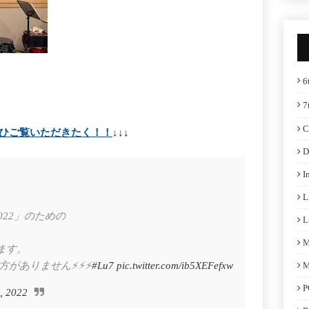
6
7
C
ひご覧いただきたく！！
↓↓↓
D
I
L
2022」のための
L
M
ます。
ありません⚡️⚡️⚡️
#Lu7
pic.twitter.com/ib5XEFefxw
M
P
3, 2022