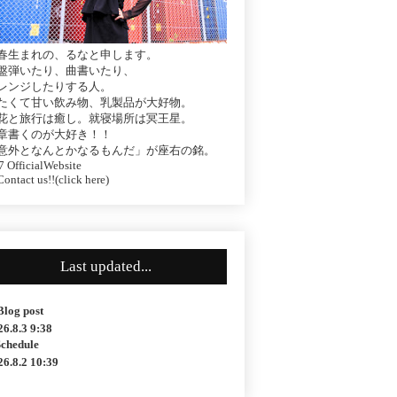
春生まれの、るなと申します。
盤弾いたり、曲書いたり、
レンジしたりする人。
たくて甘い飲み物、乳製品が大好物。
花と旅行は癒し。就寝場所は冥王星。
章書くのが大好き！！
意外となんとかなるもんだ」が座右の銘。
 OfficialWebsite
ontact us!!(click here)
Last updated...
Blog post
26.8.3 9:38
Schedule
26.8.2 10:39