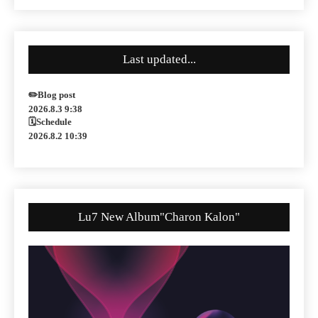
Last updated...
✏️Blog post
2026.8.3 9:38
🗓Schedule
2026.8.2 10:39
Lu7 New Album"Charon Kalon"