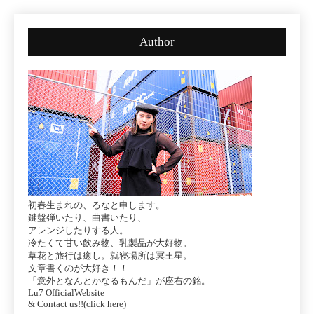
Author
初春生まれの、るなと申します。
鍵盤弾いたり、曲書いたり、
アレンジしたりする人。
冷たくて甘い飲み物、乳製品が大好物。
草花と旅行は癒し。就寝場所は冥王星。
文章書くのが大好き！！
「意外となんとかなるもんだ」が座右の銘。
Lu7 OfficialWebsite
& Contact us!!(click here)