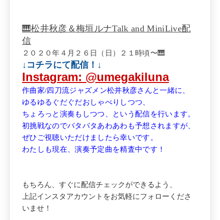
🎹松井秋彦＆梅垣ルナTalk and MiniLive配
信
２０２０年４月２６日（日）２１時頃〜
🎹
↓コチラにて配信！↓
Instagram: @umegakiluna
作曲家/四刀流ジャズメン松井秋彦さんと一緒に、
ゆるゆるぐだぐだおしゃべりしつつ、
ちょろっと演奏もしつつ、という配信を行います。
初挑戦なのでバタバタあわあわも予想されますが、
ぜひご視聴いただけましたら幸いです。
わたしも現在、演奏予定曲を精査中です！
もちろん、すぐに配信チェックができるよう、
上記インスタアカウントをお気軽にフォローくださ
いませ！