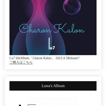
Lu7 6thAlbum「Charon Kalon」 2023.4.1Release!!
ご購入はこちら
Luna's Album