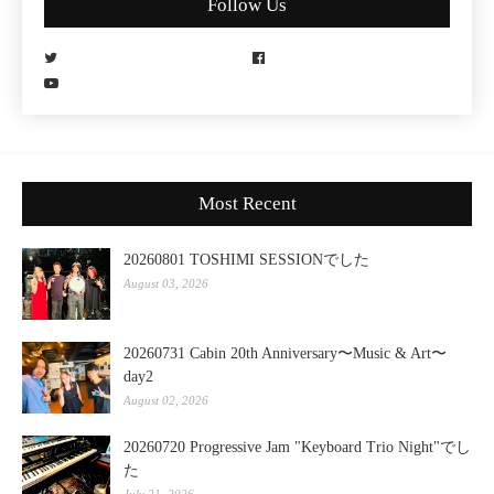
Follow Us
Most Recent
20260801 TOSHIMI SESSIONでした
August 03, 2026
20260731 Cabin 20th Anniversary〜Music & Art〜
day2
August 02, 2026
20260720 Progressive Jam "Keyboard Trio Night"でし
た
July 21, 2026