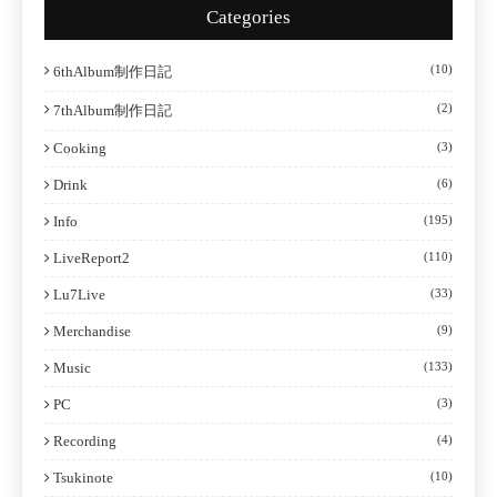
Categories
(10)
6thAlbum制作日記
(2)
7thAlbum制作日記
Cooking
(3)
Drink
(6)
Info
(195)
LiveReport2
(110)
Lu7Live
(33)
Merchandise
(9)
Music
(133)
PC
(3)
Recording
(4)
Tsukinote
(10)