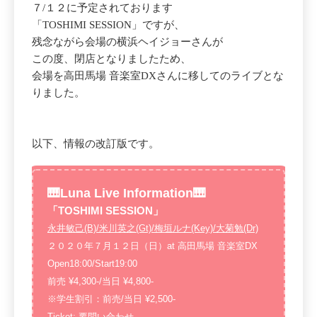
７/１２に予定されております
「TOSHIMI SESSION」ですが、
残念ながら会場の横浜ヘイジョーさんが
この度、閉店となりましたため、
会場を高田馬場 音楽室DXさんに移してのライブとな
りました。
以下、情報の改訂版です。
🎹Luna Live Information🎹
「TOSHIMI SESSION」
永井敏己(B)/米川英之(Gt)/梅垣ルナ(Key)/大菊勉(Dr)
２０２０年７月１２日（日）at 高田馬場 音楽室DX
Open18:00/Start19:00
前売 ¥4,300-/当日 ¥4,800-
※学生割引：前売/当日 ¥2,500-
Ticket: 要問い合わせ