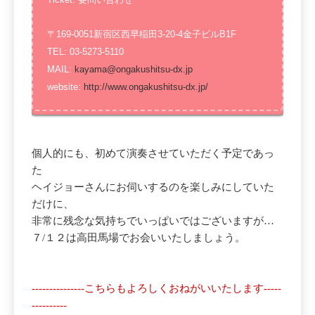
〒169-0051新宿区西早稲田3-20-4金子ビルB1F
TEL: 03-5273-5110
MAIL:
kayama@ongakushitsu-dx.jp
website:
http://www.ongakushitsu-dx.jp/
個人的にも、初めて演奏させていただく予定であっ
た
ヘイジョーさんにお伺いするのを楽しみにしていた
だけに、
非常に残念な気持ちでいっぱいではございますが…
７/１２は高田馬場でお会いいたしましょう。
---------------こちらもよろしくおねがいいたします
-----
----------