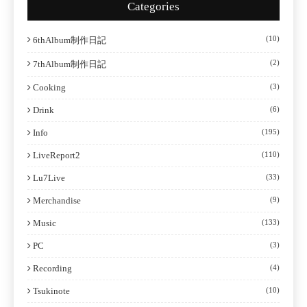
Categories
(10)
6thAlbum制作日記
(2)
7thAlbum制作日記
Cooking
(3)
Drink
(6)
Info
(195)
LiveReport2
(110)
Lu7Live
(33)
Merchandise
(9)
Music
(133)
PC
(3)
Recording
(4)
Tsukinote
(10)