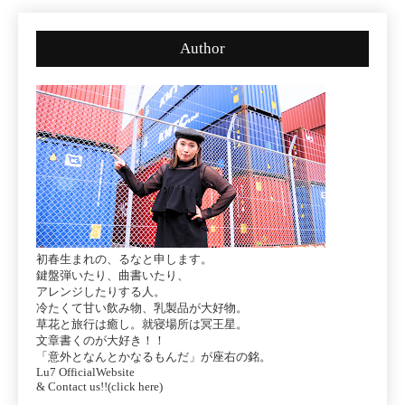
Author
初春生まれの、るなと申します。
鍵盤弾いたり、曲書いたり、
アレンジしたりする人。
冷たくて甘い飲み物、乳製品が大好物。
草花と旅行は癒し。就寝場所は冥王星。
文章書くのが大好き！！
「意外となんとかなるもんだ」が座右の銘。
Lu7 OfficialWebsite
& Contact us!!(click here)