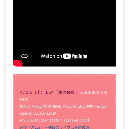
４/２５（土） Lu7 「春の祭典」
at 高田馬場 音楽
室DX
梅垣ルナ(key)/栗原務(Gt)/岡田治郎(Bs)/嶋村一徳(Dr)
Open18:30/Start19:30
adv 3,000円/door 3,500円（Drink&Food別）
🎶
今年のLu7、一発目のライブは春の祭典！