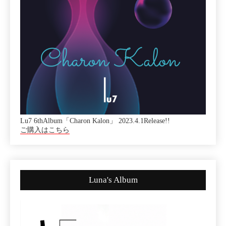
Lu7 6thAlbum「Charon Kalon」 2023.4.1Release!!
ご購入はこちら
Luna's Album