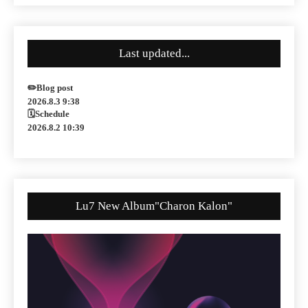
Last updated...
✏️Blog post
2026.8.3 9:38
🗓Schedule
2026.8.2 10:39
Lu7 New Album"Charon Kalon"