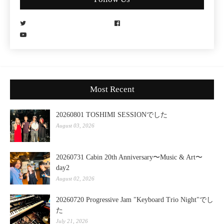
Most Recent
20260801 TOSHIMI SESSIONでした
August 03, 2026
20260731 Cabin 20th Anniversary〜Music & Art〜
day2
August 02, 2026
20260720 Progressive Jam "Keyboard Trio Night"でし
た
July 21, 2026