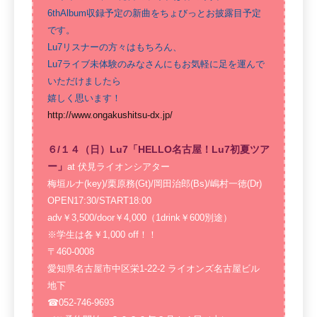
6thAlbum収録予定の新曲をちょびっとお披露目予定
です。
Lu7リスナーの方々はもちろん、
Lu7ライブ未体験のみなさんにもお気軽に足を運んで
いただけましたら
嬉しく思います！
http://www.ongakushitsu-dx.jp/
６/１４（日）Lu7「HELLO名古屋！Lu7初夏ツア
ー」
at 伏見ライオンシアター
梅垣ルナ(key)/栗原務(Gt)/岡田治郎(Bs)/嶋村一徳(Dr)
OPEN17:30/START18:00
adv￥3,500/door￥4,000（1drink￥600別途）
※学生は各￥1,000 off！！
〒460-0008
愛知県名古屋市中区栄1-22-2 ライオンズ名古屋ビル
地下
☎︎052-746-9693