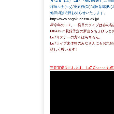
４/２５（土） Lu7 「春の祭典」
at 高
梅垣ルナ(key)/栗原務(Gt)/岡田治郎(Bs)
他詳細は近日お知らせいたします。
http://www.ongakushitsu-dx.jp/
🌈今年のLu7、一発目のライブは春の祭
6thAlbum収録予定の新曲をちょびっ
Lu7リスナーの方々はもちろん、
Lu7ライブ未体験のみなさんにもお気
嬉しく思います！
定期宣伝失礼します。Lu7 Channelも何