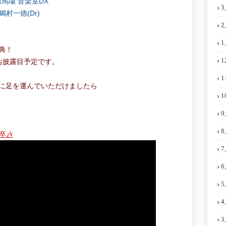
田馬場 音楽室DX
3
/嶋村一徳(Dr)
2
1
典！
1
とお披露目予定です。
1
軽に足を運んでいただけましたら
1
9
8
卒🎶
7
6
5
4
3