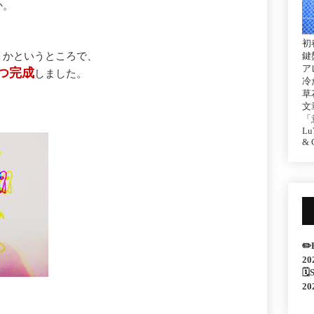
か。
初
鍵
うかというところで、
ア
つ完成
しました。
冷
草
文
「
Lu7
& C
✏️
20
🗓
20