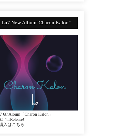
Lu7 New Album"Charon Kalon"
7 6thAlbum「Charon Kalon」
23.4.1Release!!
購入はこちら