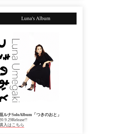
Luna's Album
垣ルナSoloAlbum「つきのおと」
20.9.29Release!!
購入はこちら