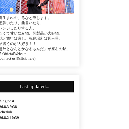
春生まれの、るなと申します。
盤弾いたり、曲書いたり、
レンジしたりする人。
たくて甘い飲み物、乳製品が大好物。
花と旅行は癒し。就寝場所は冥王星。
章書くのが大好き！！
意外となんとかなるもんだ」が座右の銘。
 OfficialWebsite
ontact us!!(click here)
Last updated...
Blog post
26.8.3 9:38
Schedule
26.8.2 10:39