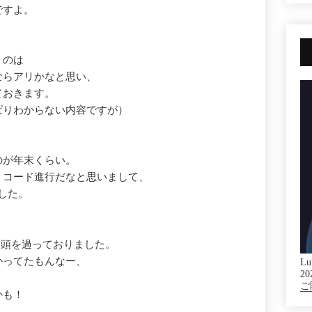
ですよ。
くのは
ならアリかなと思い、
ておきます。
ぱりわからない内容ですが）
のが年末くらい。
うコード進行だなと思いまして、
ました。
と頭を過っておりました。
かってたもんなー、
Lu
20
ご
かも！