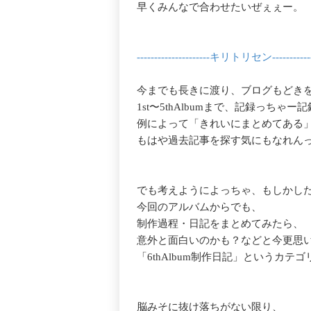
早くみんなで合わせたいぜぇぇー。
---------------------キリトリセン-------------
今までも長きに渡り、ブログもどき
1st〜5thAlbumまで、記録っちゃ
例によって「きれいにまとめてある
もはや過去記事を探す気にもなれん
でも考えようによっちゃ、もしかし
今回のアルバムからでも、
制作過程・日記をまとめてみたら、
意外と面白いのかも？などと今更思
「6thAlbum制作日記」というカテ
脳みそに抜け落ちがない限り、