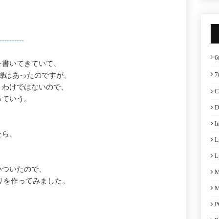
--------
6
を書いてきていて、
7
ー記録はあったのですが、
」わけではないので、
C
っていう。
D
I
たら、
L
L
いついたので、
M
ゴリを作ってみました。
M
P