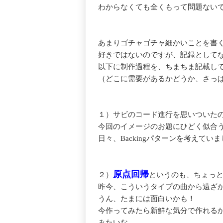
わからなくても全くもって問題ない
あまりゴチャゴチャ細かいことを書
好きではないのですが、記録として
以下に制作過程を、ちまちま記載し
（どこに需要があるかどうか、さっ
１）サビのコード進行を思いついた
今回のイメージのお題にひどく似合
日々、Backingパターンを考えてい
原点回帰
２）
というのも、ちょっ
昨今、こういうタイプの曲から遠ざ
うん、たまには面白いかも！
今作ってみたら新鮮な気分で作れる
みたいな。