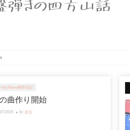
s
6thAlbum制作日記
の曲作り開始
/07/2020
by
るな