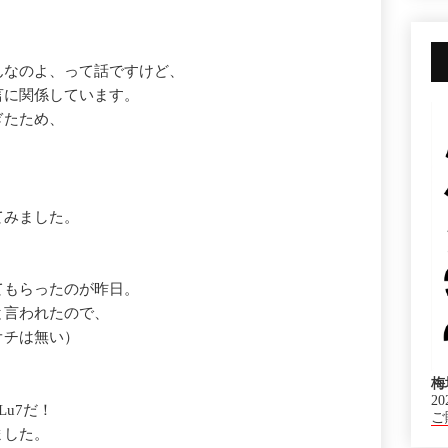
んなのよ、って話ですけど、
言に関係しています。
ぎたため、
ら
てみました。
てもらったのが昨日。
と言われたので、
オチは無い）
梅
20
u7だ！
ご
ました。