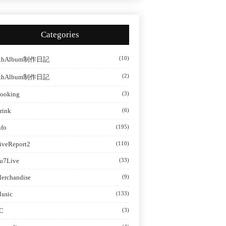
Categories
(10)
thAlbum制作日記
(2)
thAlbum制作日記
ooking
(3)
rink
(6)
nfo
(195)
iveReport2
(110)
u7Live
(33)
erchandise
(9)
usic
(133)
C
(3)