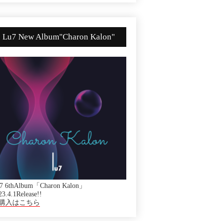
Lu7 New Album"Charon Kalon"
7 6thAlbum「Charon Kalon」
23.4.1Release!!
購入はこちら