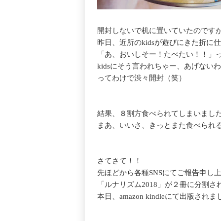
開封しないで机に置いていたのです
昨日、近所のkidsが遊びにきた折に
「あ、おいしそー！たべたい！！」
kidsにそう言われちゃー、あげない
ってわけで渋々開封（笑）
結果、８割方食べられてしまいまし
まあ、いいさ、きっとまた食べられ
さてさて！！
先ほどから各種SNSにてご報告申し
「ルナリズム2018」が２冊に分割
本日、amazon kindleにて出版され