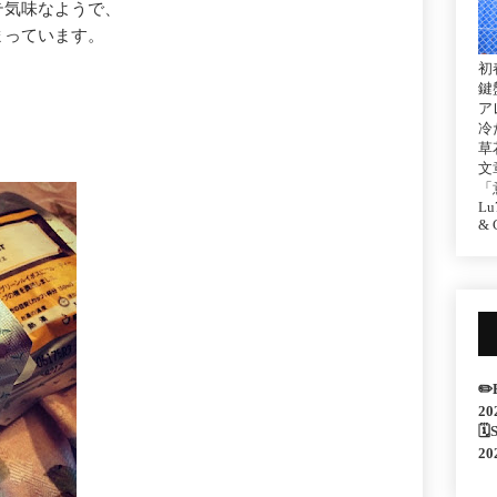
テ気味なようで、
まっています。
初
鍵
ア
冷
草
文
「
Lu7
& C
✏️
20
🗓
20