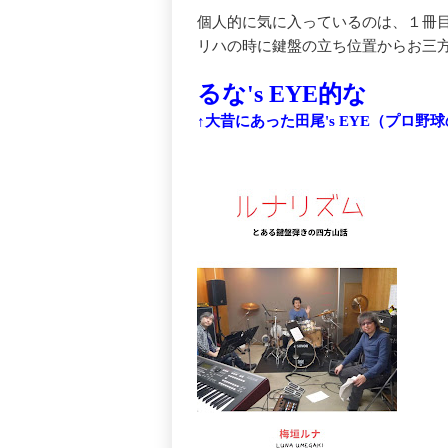
個人的に気に入っているのは、１冊
リハの時に鍵盤の立ち位置からお三
るな's EYE的な
↑大昔にあった田尾's EYE（プロ