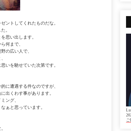
レゼントしてくれたものだな。
した。
とを思い出します。
から何まで、
視野の広い人で、
と、
に思いを馳せていた次第です。
分的に遭遇する件なのですが、
急に出くわす事があります。
イミング、
うなぁと思っています。
Lu
20
ご
な。