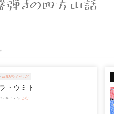
s
日常雑記ぐだぐだ
ラトウミト
/06/2019
by
るな