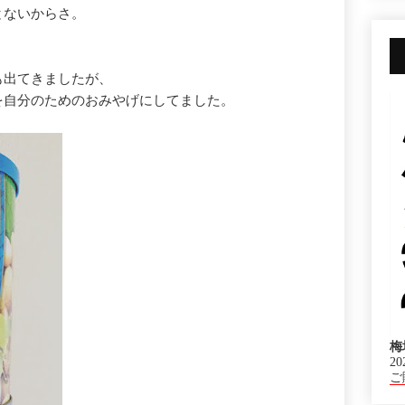
とないからさ。
も出てきましたが、
を自分のためのおみやげにしてました。
梅
20
ご