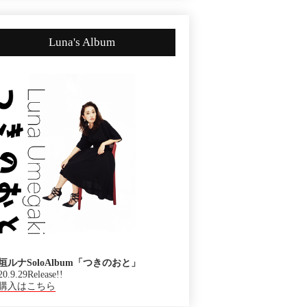
Luna's Album
垣ルナSoloAlbum「つきのおと」
20.9.29Release!!
購入はこちら