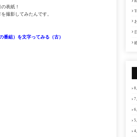
R
目の表紙！
T
方を撮影してみたんです。
野球の番組）を文字ってみる（古）
8
7
6
5
4