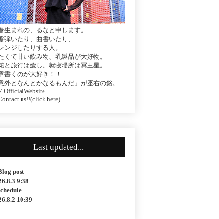
春生まれの、るなと申します。
盤弾いたり、曲書いたり、
レンジしたりする人。
たくて甘い飲み物、乳製品が大好物。
花と旅行は癒し。就寝場所は冥王星。
章書くのが大好き！！
意外となんとかなるもんだ」が座右の銘。
 OfficialWebsite
ontact us!!(click here)
Last updated...
Blog post
26.8.3 9:38
Schedule
26.8.2 10:39