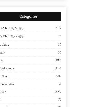
Categories
(10)
thAlbum制作日記
(2)
thAlbum制作日記
ooking
(3)
rink
(6)
nfo
(195)
iveReport2
(110)
u7Live
(33)
erchandise
(9)
usic
(133)
C
(3)