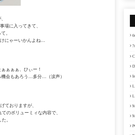
が、
仕事場に入ってきて、
って。
6
わけにゃーいかんよね…
7
C
D
たぁぁぁぁ、ひぃー！
I
る機会もあろう…多分…（涙声）
L
L
上げておりますが、
M
されてのボリューミィな内容で、
M
ました。
P