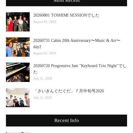
Most Recent
20260801 TOSHIMI SESSIONでした
August 03, 2026
20260731 Cabin 20th Anniversary〜Music & Art〜
day2
August 02, 2026
20260720 Progressive Jam "Keyboard Trio Night"でし
た
July 21, 2026
「さいきんぐだぐだ」７月中旬号2026
July 11, 2026
Recent Info