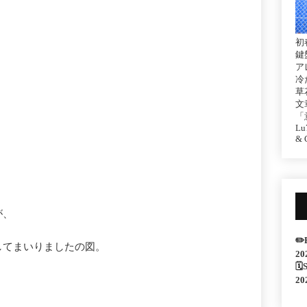
初
鍵
ア
冷
草
文
。
「
Lu7
& C
が、
✏️
してまいりましたの図。
20
🗓
20