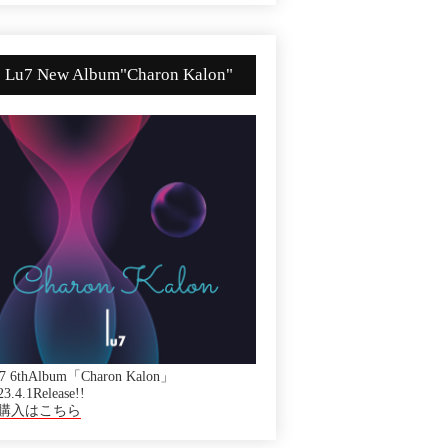
Lu7 New Album"Charon Kalon"
7 6thAlbum「Charon Kalon」
23.4.1Release!!
購入はこちら