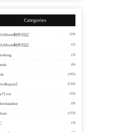
Categories
(10)
thAlbum制作日記
(2)
thAlbum制作日記
ooking
(3)
rink
(6)
nfo
(195)
iveReport2
(110)
u7Live
(33)
erchandise
(9)
usic
(133)
C
(3)