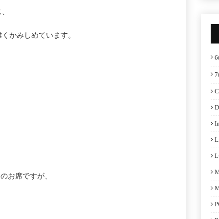
じ、
難くかみしめています。
6
7
C
D
I
L
L
M
018のお席ですが、
M
P