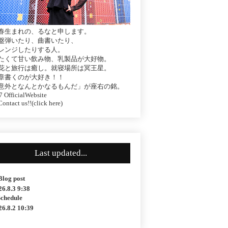
春生まれの、るなと申します。
盤弾いたり、曲書いたり、
レンジしたりする人。
たくて甘い飲み物、乳製品が大好物。
花と旅行は癒し。就寝場所は冥王星。
章書くのが大好き！！
意外となんとかなるもんだ」が座右の銘。
 OfficialWebsite
ontact us!!(click here)
Last updated...
Blog post
26.8.3 9:38
Schedule
26.8.2 10:39