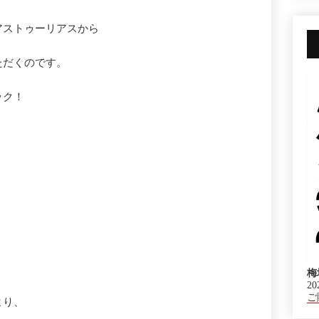
アストゥーリアスから
ただくのです。
ック！
梅
20
ご
より、