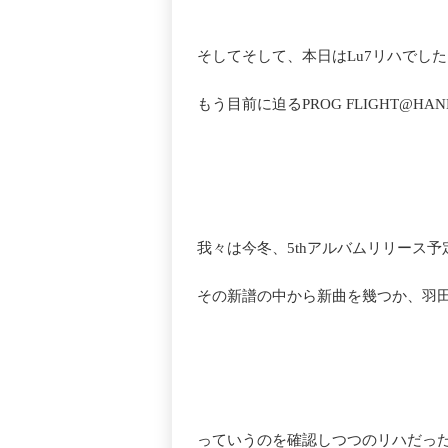
そしてそして、本日はLu7リハでし
もう目前に迫るPROG FLIGHT@HA
我々は今冬、5thアルバムリリース予
その新譜の中から新曲を幾つか、羽
っていうのを確認しつつのリハだっ