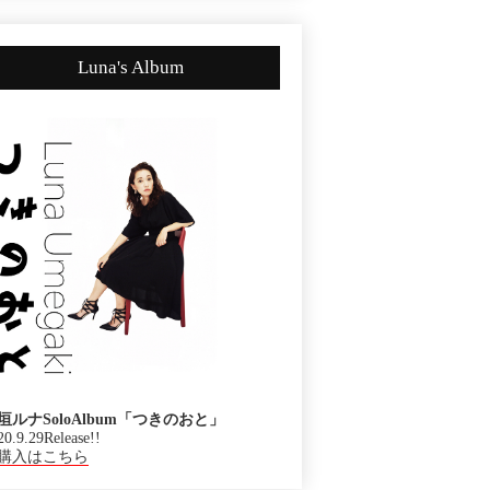
Luna's Album
垣ルナSoloAlbum「つきのおと」
20.9.29Release!!
購入はこちら