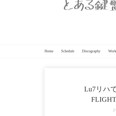
Home
Schedule
Discography
Work
Lu7リハで
FLIGH
2