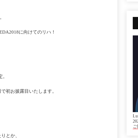
た。
NEDA2018に向けてのリハ！
定。
田で初お披露目いたします。
Lu
20
ご
たりとか、