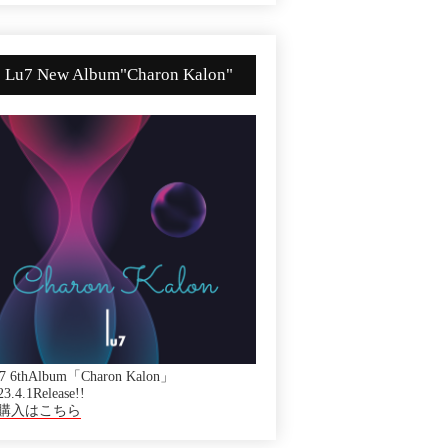
Lu7 New Album"Charon Kalon"
7 6thAlbum「Charon Kalon」
23.4.1Release!!
購入はこちら