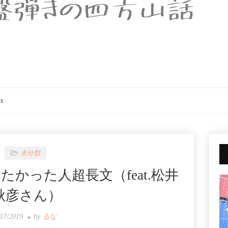
s
未分類
かった人超長文（feat.松井
秋彦さん）
/17/2019
by
るな