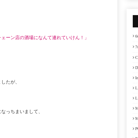
6
チェーン店の酒場になんて連れていけん！」
7
C
D
I
ましたが、
L
L
M
になっちまいまして、
M
P