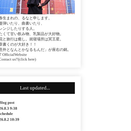
春生まれの、るなと申します。
盤弾いたり、曲書いたり、
レンジしたりする人。
たくて甘い飲み物、乳製品が大好物。
花と旅行は癒し。就寝場所は冥王星。
章書くのが大好き！！
意外となんとかなるもんだ」が座右の銘。
 OfficialWebsite
ontact us!!(click here)
Last updated...
Blog post
26.8.3 9:38
Schedule
26.8.2 10:39