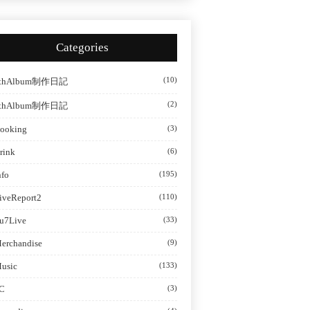
Categories
(10)
thAlbum制作日記
(2)
thAlbum制作日記
ooking
(3)
rink
(6)
nfo
(195)
iveReport2
(110)
u7Live
(33)
erchandise
(9)
usic
(133)
C
(3)