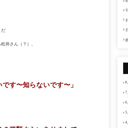
R
T
まだ
る松井さん（？）、
8
いです〜知らないです〜」
7
6
5
4