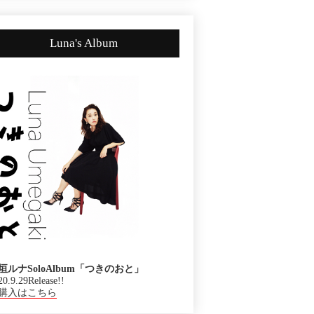
Luna's Album
垣ルナSoloAlbum「つきのおと」
20.9.29Release!!
購入はこちら