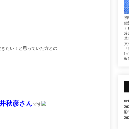
初
鍵
ア
冷
草
文
だきたい！と思っていた方との
「
Lu7
& C
✏️
井秋彦さん
です
20
🗓
20