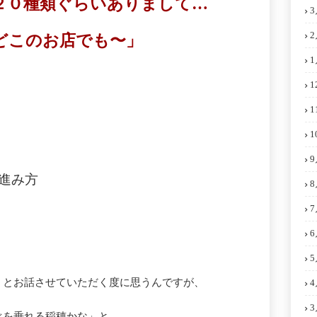
２０種類ぐらいありまして…
3
2
どこのお店でも〜」
1
1
1
1
9
の進み方
8
7
6
5
」とお話させていただく度に思うんですが、
4
3
べを垂れる稲穂かな」と