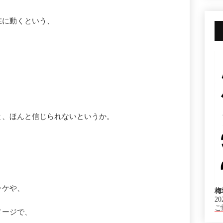
在に動くという、
と、ほんと信じられないというか。
ャケや、
梅
20
ご
メージで、