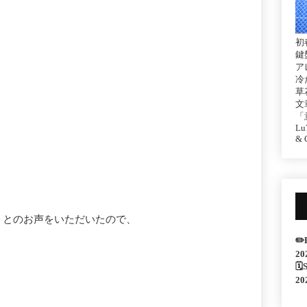
初
鍵
ア
冷
草
文
「
Lu7
& C
！とのお声をいただいたので、
✏️
20
🗓
20