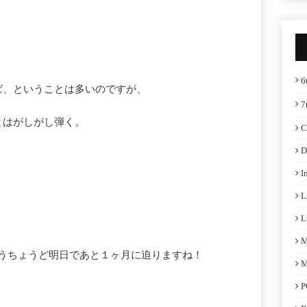
6
ば、ということは多いのですが、
7
とはがしがし弾く。
C
D
I
L
L
M
うちょうど明日であと１ヶ月に迫りますね！
M
P