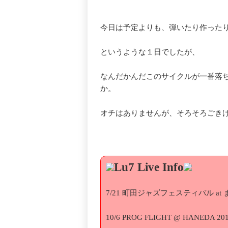
今日は予定よりも、弾いたり作ったり
というような１日でしたが、
なんだかんだこのサイクルが一番落
か。
オチはありませんが、そろそろごき
Lu7 Live Info
7/21 町田ジャズフェスティバル at
10/6 PROG FLIGHT @ HANEDA 201