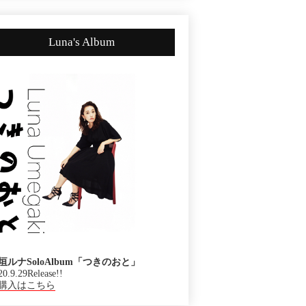
Luna's Album
垣ルナSoloAlbum「つきのおと」
20.9.29Release!!
購入はこちら