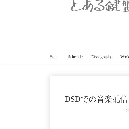
Home
Schedule
Discography
Work
DSDでの音楽配
2