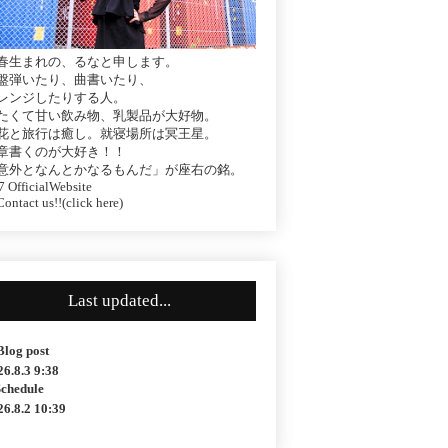
春生まれの、るなと申します。
盤弾いたり、曲書いたり、
レンジしたりする人。
たくて甘い飲み物、乳製品が大好物。
花と旅行は癒し。就寝場所は冥王星。
章書くのが大好き！！
意外となんとかなるもんだ」が座右の銘。
 OfficialWebsite
ontact us!!(click here)
Last updated...
Blog post
26.8.3 9:38
Schedule
26.8.2 10:39