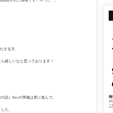
r」も配信開始された模様です。やったー。
くださる方、
たら嬉しいなと思っております！
梅
の話）Recの準備は更に進んで、
20
ご
ました。