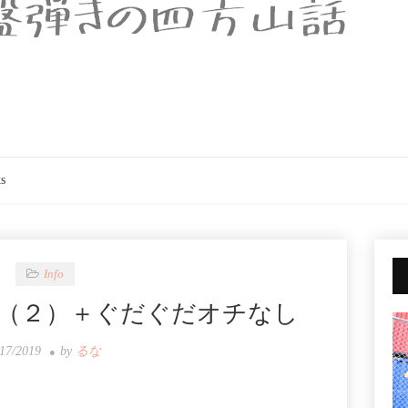
s
Info
信（２）＋ぐだぐだオチなし
/17/2019
by
るな