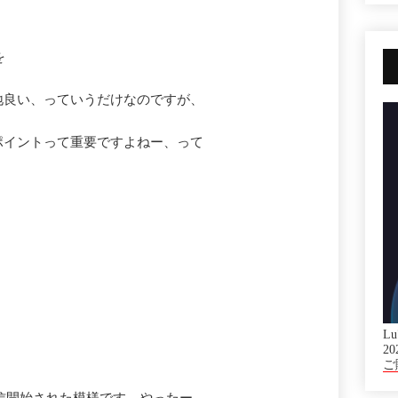
を
地良い、っていうだけなのですが、
ポイントって重要ですよねー、って
Lu
20
。
ご