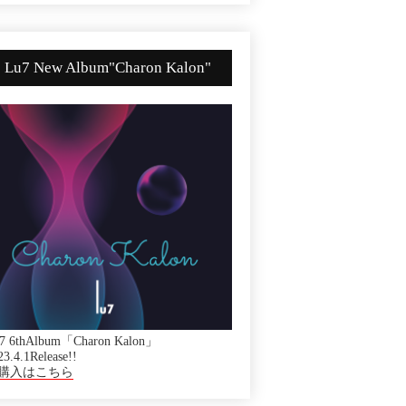
Lu7 New Album"Charon Kalon"
7 6thAlbum「Charon Kalon」
23.4.1Release!!
購入はこちら