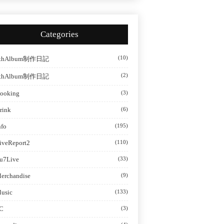
Categories
(10)
thAlbum制作日記
(2)
thAlbum制作日記
ooking
(3)
rink
(6)
nfo
(195)
iveReport2
(110)
u7Live
(33)
erchandise
(9)
usic
(133)
C
(3)