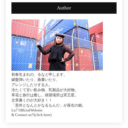
Author
初春生まれの、るなと申します。
鍵盤弾いたり、曲書いたり、
アレンジしたりする人。
冷たくて甘い飲み物、乳製品が大好物。
草花と旅行は癒し。就寝場所は冥王星。
文章書くのが大好き！！
「意外となんとかなるもんだ」が座右の銘。
Lu7 OfficialWebsite
& Contact us!!(click here)