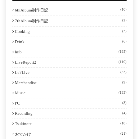
(10)
6thAlbum制作日記
(2)
7thAlbum制作日記
Cooking
(3)
Drink
(6)
Info
(195)
LiveReport2
(110)
Lu7Live
(33)
Merchandise
(9)
Music
(133)
PC
(3)
Recording
(4)
Tsukinote
(10)
(21)
おでかけ