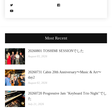
Most Recent
20260801 TOSHIMI SESSIONでした
August 03, 2026
20260731 Cabin 20th Anniversary〜Music & Art〜
day2
August 02, 2026
20260720 Progressive Jam "Keyboard Trio Night"でし
た
July 21, 2026