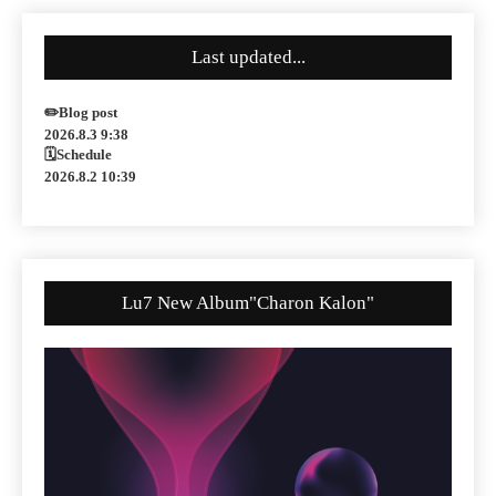
Last updated...
✏️Blog post
2026.8.3 9:38
🗓Schedule
2026.8.2 10:39
Lu7 New Album"Charon Kalon"