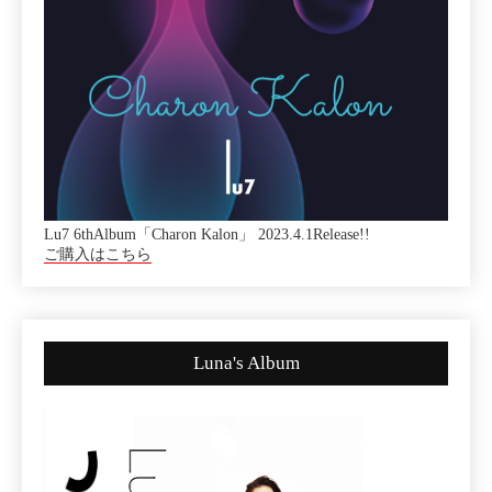
Lu7 6thAlbum「Charon Kalon」 2023.4.1Release!!
ご購入はこちら
Luna's Album