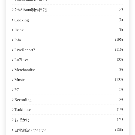
(2)
7thAlbum制作日記
Cooking
(3)
Drink
(6)
Info
(195)
LiveReport2
(110)
Lu7Live
(33)
Merchandise
(9)
Music
(133)
PC
(3)
Recording
(4)
Tsukinote
(10)
(21)
おでかけ
(136)
日常雑記ぐだぐだ