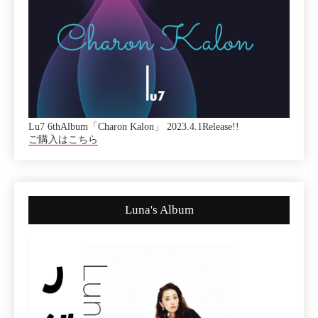
Lu7 6thAlbum「Charon Kalon」 2023.4.1Release!!
ご購入はこちら
Luna's Album