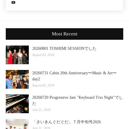
Most Recent
20260801 TOSHIMI SESSIONでした
August 03, 2026
20260731 Cabin 20th Anniversary〜Music & Art〜
day2
August 02, 2026
20260720 Progressive Jam "Keyboard Trio Night"でし
た
July 21, 2026
「さいきんぐだぐだ」７月中旬号2026
July 11, 2026