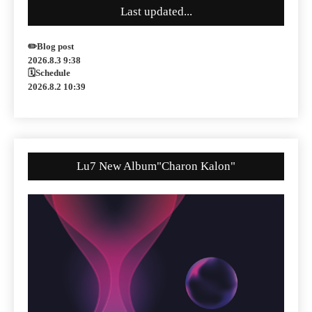
Last updated...
✏️Blog post
2026.8.3 9:38
🗓Schedule
2026.8.2 10:39
Lu7 New Album"Charon Kalon"