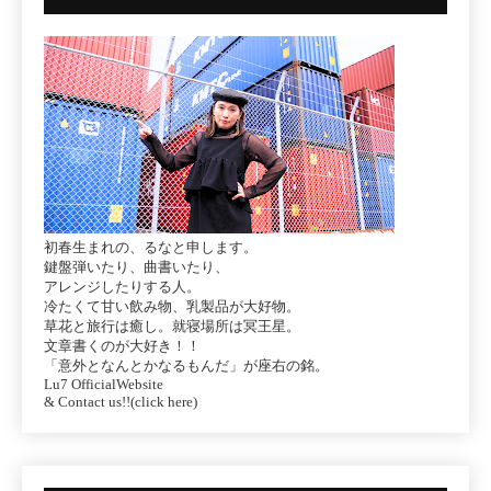
初春生まれの、るなと申します。
鍵盤弾いたり、曲書いたり、
アレンジしたりする人。
冷たくて甘い飲み物、乳製品が大好物。
草花と旅行は癒し。就寝場所は冥王星。
文章書くのが大好き！！
「意外となんとかなるもんだ」が座右の銘。
Lu7 OfficialWebsite
& Contact us!!(click here)