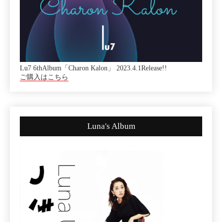
Lu7 6thAlbum「Charon Kalon」 2023.4.1Release!!
ご購入はこちら
Luna's Album