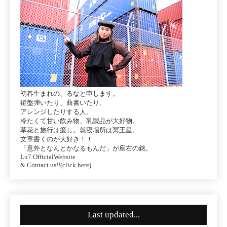
初春生まれの、るなと申します。
鍵盤弾いたり、曲書いたり、
アレンジしたりする人。
冷たくて甘い飲み物、乳製品が大好物。
草花と旅行は癒し。就寝場所は冥王星。
文章書くのが大好き！！
「意外となんとかなるもんだ」が座右の銘。
Lu7 OfficialWebsite
& Contact us!!(click here)
Last updated...