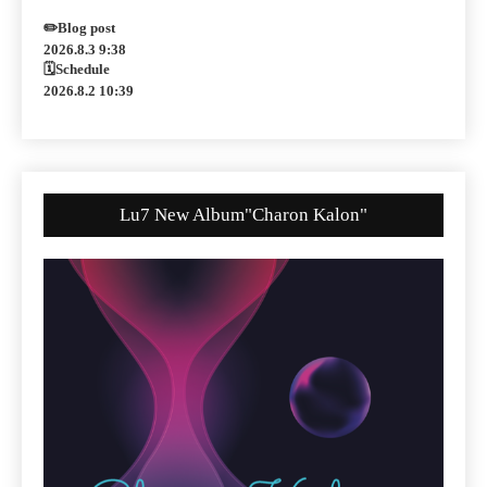
✏️Blog post
2026.8.3 9:38
🗓Schedule
2026.8.2 10:39
Lu7 New Album"Charon Kalon"