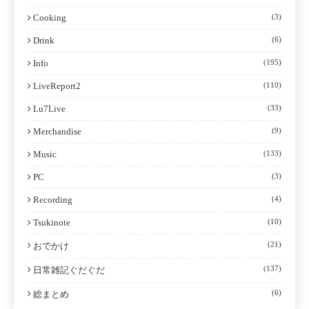
Cooking
(3)
Drink
(6)
Info
(195)
LiveReport2
(110)
Lu7Live
(33)
Merchandise
(9)
Music
(133)
PC
(3)
Recording
(4)
Tsukinote
(10)
(21)
おでかけ
(137)
日常雑記ぐだぐだ
(6)
総まとめ