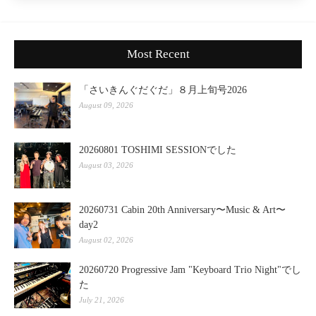
Most Recent
「さいきんぐだぐだ」８月上旬号2026
August 09, 2026
20260801 TOSHIMI SESSIONでした
August 03, 2026
20260731 Cabin 20th Anniversary〜Music & Art〜
day2
August 02, 2026
20260720 Progressive Jam "Keyboard Trio Night"でし
た
July 21, 2026