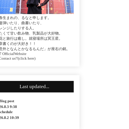
春生まれの、るなと申します。
盤弾いたり、曲書いたり、
レンジしたりする人。
たくて甘い飲み物、乳製品が大好物。
花と旅行は癒し。就寝場所は冥王星。
章書くのが大好き！！
意外となんとかなるもんだ」が座右の銘。
 OfficialWebsite
ontact us!!(click here)
Last updated...
Blog post
26.8.3 9:38
Schedule
26.8.2 10:39