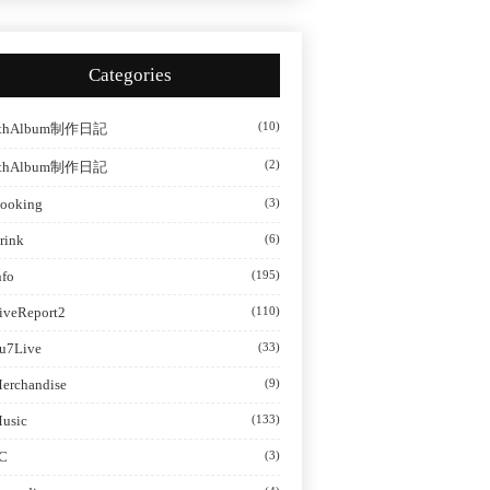
Categories
(10)
thAlbum制作日記
(2)
thAlbum制作日記
ooking
(3)
rink
(6)
nfo
(195)
iveReport2
(110)
u7Live
(33)
erchandise
(9)
usic
(133)
C
(3)