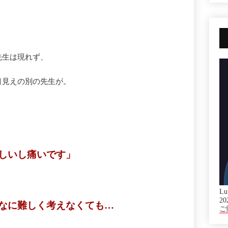
先生は現れず、
目見えの別の先生が。
しいし痛いです」
Lu
20
なに難しく考えなくても…
ご