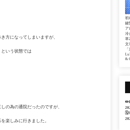
初
鍵
ア
冷
歩き方になってしまいますが、
草
文
「
、という状態では
Lu7
& C
✏️
直しの為の通院だったのですが、
20
🗓
20
応を楽しみに行きました。