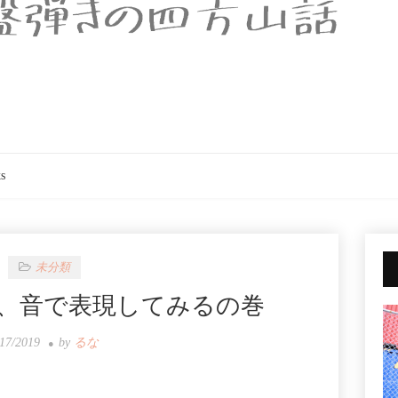
s
未分類
、音で表現してみるの巻
/17/2019
by
るな