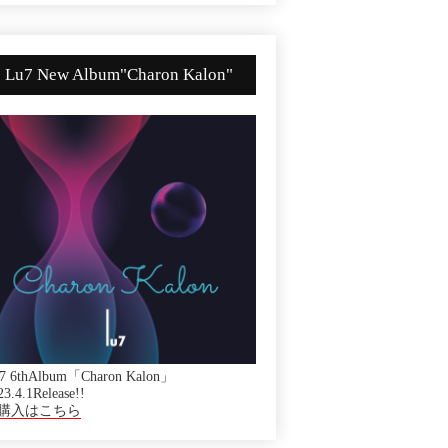
Lu7 New Album"Charon Kalon"
7 6thAlbum「Charon Kalon」
23.4.1Release!!
購入はこちら