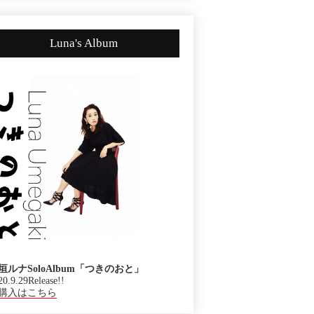
Luna's Album
垣ルナSoloAlbum「つきのおと」
20.9.29Release!!
購入はこちら