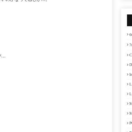
6
。
7
C
が…
D
I
L
L
M
M
P