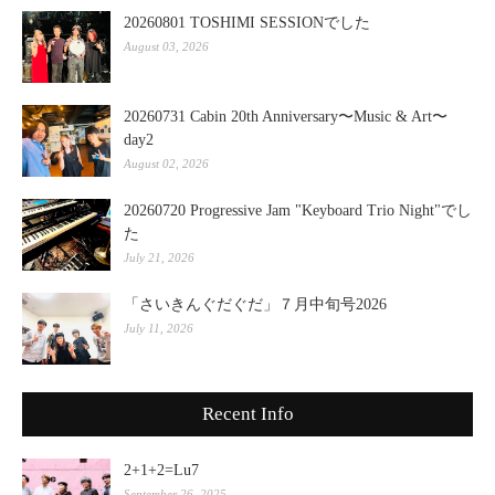
20260801 TOSHIMI SESSIONでした
August 03, 2026
20260731 Cabin 20th Anniversary〜Music & Art〜
day2
August 02, 2026
20260720 Progressive Jam "Keyboard Trio Night"でし
た
July 21, 2026
「さいきんぐだぐだ」７月中旬号2026
July 11, 2026
Recent Info
2+1+2=Lu7
September 26, 2025