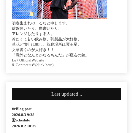
初春生まれの、るなと申します。
鍵盤弾いたり、曲書いたり、
アレンジしたりする人。
冷たくて甘い飲み物、乳製品が大好物。
草花と旅行は癒し。就寝場所は冥王星。
文章書くのが大好き！！
「意外となんとかなるもんだ」が座右の銘。
Lu7 OfficialWebsite
& Contact us!!(click here)
Last updated...
✏️Blog post
2026.8.3 9:38
🗓Schedule
2026.8.2 10:39