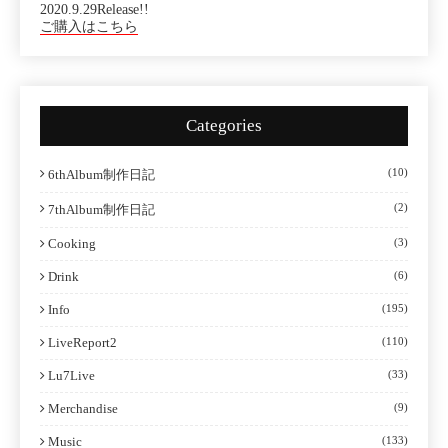
2020.9.29Release!!
ご購入はこちら
Categories
(10)
6thAlbum制作日記
(2)
7thAlbum制作日記
Cooking
(3)
Drink
(6)
Info
(195)
LiveReport2
(110)
Lu7Live
(33)
Merchandise
(9)
Music
(133)