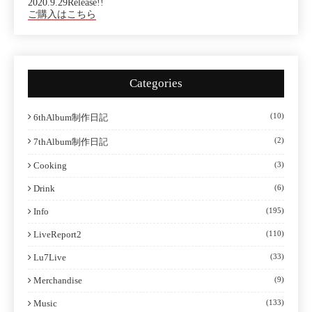
2020.9.29Release!!
ご購入はこちら
Categories
(10)
6thAlbum制作日記
(2)
7thAlbum制作日記
Cooking
(3)
Drink
(6)
Info
(195)
LiveReport2
(110)
Lu7Live
(33)
Merchandise
(9)
Music
(133)