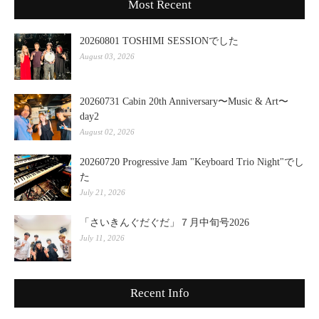
Most Recent
20260801 TOSHIMI SESSIONでした
August 03, 2026
20260731 Cabin 20th Anniversary〜Music & Art〜
day2
August 02, 2026
20260720 Progressive Jam "Keyboard Trio Night"でし
た
July 21, 2026
「さいきんぐだぐだ」７月中旬号2026
July 11, 2026
Recent Info