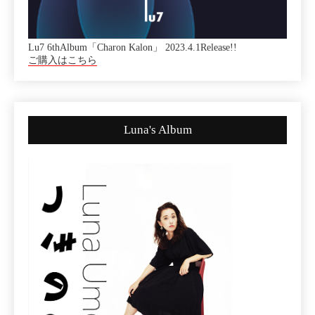
Lu7 6thAlbum「Charon Kalon」 2023.4.1Release!!
ご購入はこちら
Luna's Album