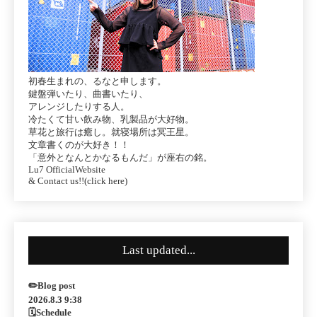
初春生まれの、るなと申します。
鍵盤弾いたり、曲書いたり、
アレンジしたりする人。
冷たくて甘い飲み物、乳製品が大好物。
草花と旅行は癒し。就寝場所は冥王星。
文章書くのが大好き！！
「意外となんとかなるもんだ」が座右の銘。
Lu7 OfficialWebsite
& Contact us!!(click here)
Last updated...
✏️Blog post
2026.8.3 9:38
🗓Schedule