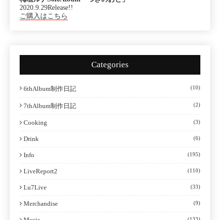
2020.9.29Release!!
ご購入はこちら
Categories
(10)
6thAlbum制作日記
(2)
7thAlbum制作日記
Cooking
(3)
Drink
(6)
Info
(195)
LiveReport2
(110)
Lu7Live
(33)
Merchandise
(9)
Music
(133)