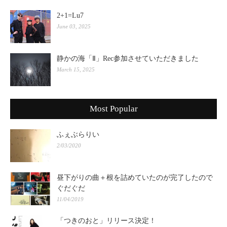
2+1=Lu7
June 03, 2025
静かの海「Ⅱ」Rec参加させていただきました
March 15, 2025
Most Popular
ふぇぶらりい
2/03/2020
昼下がりの曲＋根を詰めていたのが完了したので
ぐだぐだ
11/04/2019
「つきのおと」リリース決定！