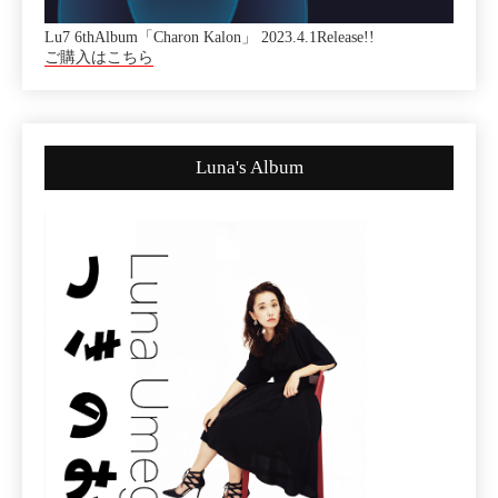
Lu7 6thAlbum「Charon Kalon」 2023.4.1Release!!
ご購入はこちら
Luna's Album