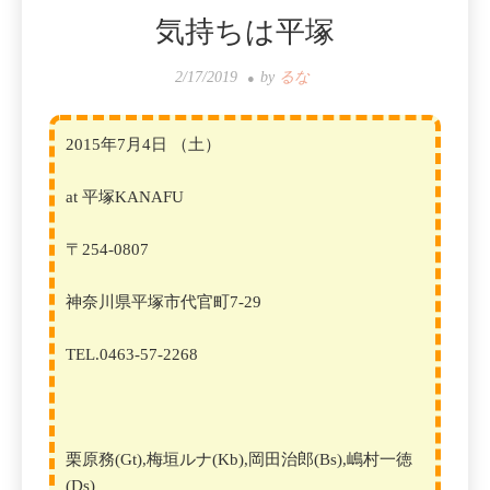
気持ちは平塚
2/17/2019
by
るな
2015年7月4日 （土）
at 平塚
KANAFU
〒254-0807
神奈川県平塚市代官町7-29
TEL.0463-57-2268
栗原務(Gt),梅垣ルナ(Kb),岡田治郎(Bs),嶋村一徳
(Ds)