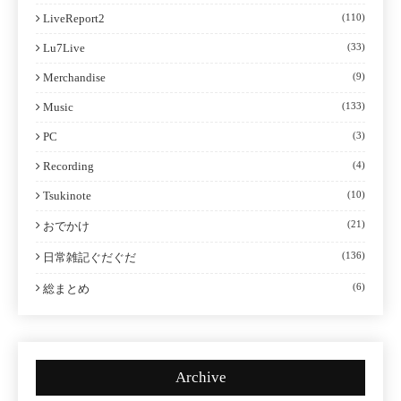
LiveReport2
(110)
Lu7Live
(33)
Merchandise
(9)
Music
(133)
PC
(3)
Recording
(4)
Tsukinote
(10)
(21)
おでかけ
(136)
日常雑記ぐだぐだ
(6)
総まとめ
Archive