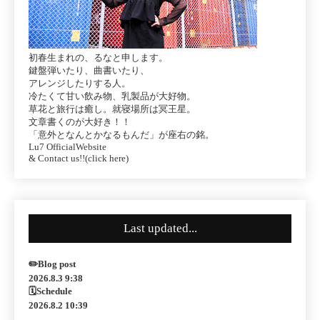
初春生まれの、るなと申します。
鍵盤弾いたり、曲書いたり、
アレンジしたりする人。
冷たくて甘い飲み物、乳製品が大好物。
草花と旅行は癒し。就寝場所は冥王星。
文章書くのが大好き！！
「意外となんとかなるもんだ」が座右の銘。
Lu7 OfficialWebsite
& Contact us!!(click here)
Last updated...
✏️Blog post
2026.8.3 9:38
🗓Schedule
2026.8.2 10:39