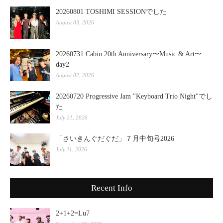
20260801 TOSHIMI SESSIONでした
August 03, 2026
20260731 Cabin 20th Anniversary〜Music & Art〜
day2
August 02, 2026
20260720 Progressive Jam "Keyboard Trio Night"でし
た
July 21, 2026
「さいきんぐだぐだ」７月中旬号2026
July 11, 2026
Recent Info
2+1+2=Lu7