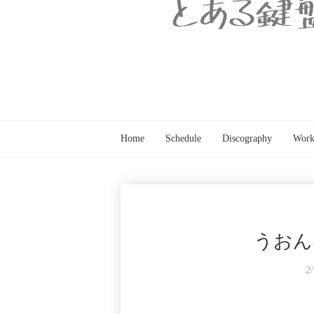
Home
Schedule
Discography
Work
うおん
2