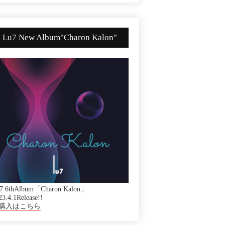
Lu7 New Album"Charon Kalon"
7 6thAlbum「Charon Kalon」
23.4.1Release!!
購入はこちら