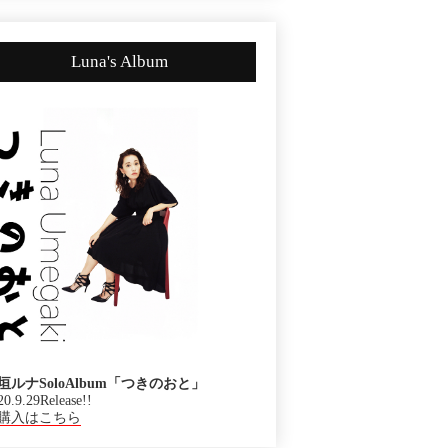
Luna's Album
垣ルナSoloAlbum「つきのおと」
20.9.29Release!!
購入はこちら