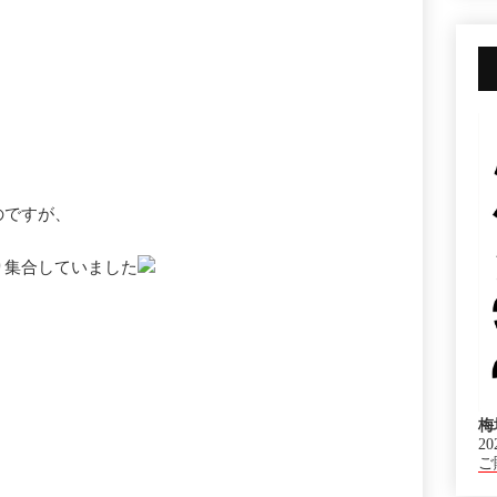
のですが、
り集合していました
梅
20
ご