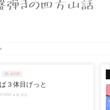
s
未分類
ば３体目げっと
/17/2019
by
るな