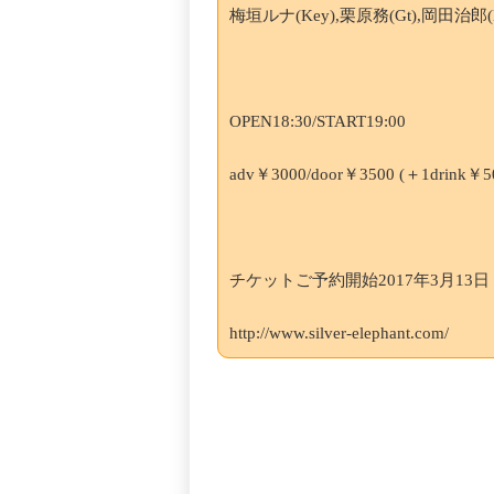
梅垣ルナ(Key),栗原務(Gt),岡田治郎(
OPEN18:30/START19:00
adv￥3000/door￥3500 (＋1drink￥5
チケットご予約開始2017年3月13日（
http://www.silver-elephant.com/