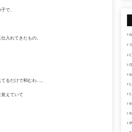
の子で、
6
に仕入れてきたもの。
7
C
D
I
見てるだけで和むわ…。
L
L
に覚えていて
M
M
P