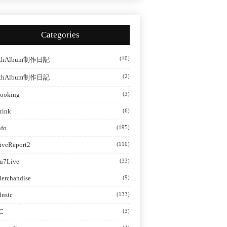
Categories
(10)
thAlbum制作日記
(2)
thAlbum制作日記
ooking
(3)
rink
(6)
nfo
(195)
iveReport2
(110)
u7Live
(33)
erchandise
(9)
usic
(133)
C
(3)