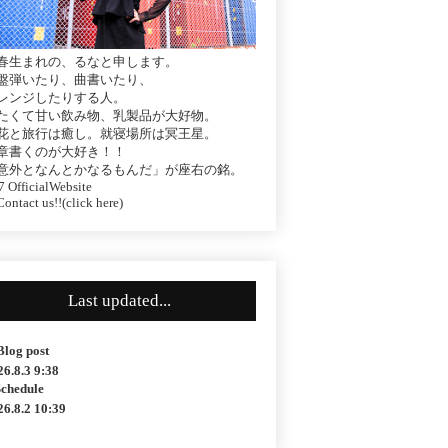
春生まれの、るなと申します。
盤弾いたり、曲書いたり、
レンジしたりする人。
たくて甘い飲み物、乳製品が大好物。
花と旅行は癒し。就寝場所は冥王星。
章書くのが大好き！！
意外となんとかなるもんだ」が座右の銘。
 OfficialWebsite
ontact us!!(click here)
Last updated...
Blog post
26.8.3 9:38
Schedule
26.8.2 10:39