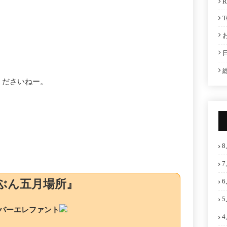
R
T
。
くださいねー。
8
7
6
ーせぶん五月場所』
5
バーエレファント
4