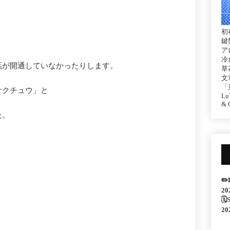
初
鍵
ア
冷
話が開通していなかったりします。
草
文
「
サクチュウ」と
Lu7
& C
た。
✏️
20
🗓
20