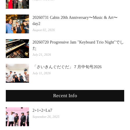
20260731 Cabin 20th Anniversary〜Music & Art〜
day2
August 02, 2026
20260720 Progressive Jam "Keyboard Trio Night"でし
た
July 21, 2026
「さいきんぐだぐだ」７月中旬号2026
July 11, 2026
Recent Info
2+1+2=Lu7
September 26, 2025