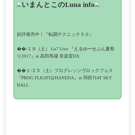
いまんとこのLuna info
好評発売中！
『転調テクニック５０』
��/１９（土）
Lu7 Live 『えるゆーせぶん夏祭
り2017』at 高田馬場 音楽室DX
��１/２５（土）
プログレッシヴロックフェス
『PROG FLIGHT@HANEDA』at 羽田TIAT SKY
HALL