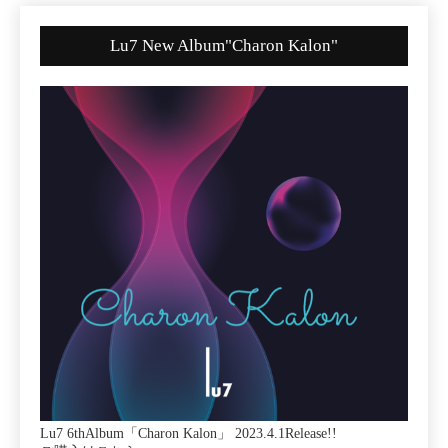
Lu7 New Album"Charon Kalon"
Lu7 6thAlbum「Charon Kalon」 2023.4.1Release!!