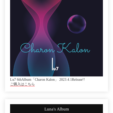
Lu7 6thAlbum「Charon Kalon」 2023.4.1Release!!
ご購入はこちら
Luna's Album