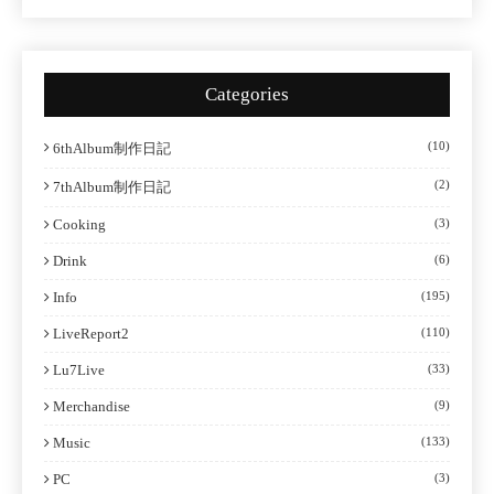
Categories
(10)
6thAlbum制作日記
(2)
7thAlbum制作日記
Cooking
(3)
Drink
(6)
Info
(195)
LiveReport2
(110)
Lu7Live
(33)
Merchandise
(9)
Music
(133)
PC
(3)