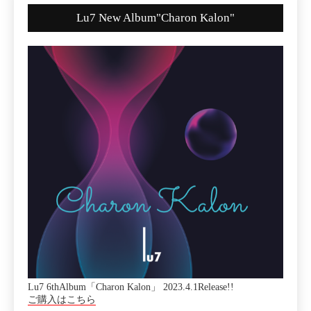
Lu7 New Album"Charon Kalon"
Lu7 6thAlbum「Charon Kalon」 2023.4.1Release!!
ご購入はこちら