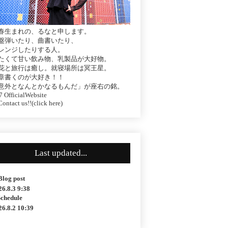
春生まれの、るなと申します。
盤弾いたり、曲書いたり、
レンジしたりする人。
たくて甘い飲み物、乳製品が大好物。
花と旅行は癒し。就寝場所は冥王星。
章書くのが大好き！！
意外となんとかなるもんだ」が座右の銘。
 OfficialWebsite
ontact us!!(click here)
Last updated...
Blog post
26.8.3 9:38
Schedule
26.8.2 10:39