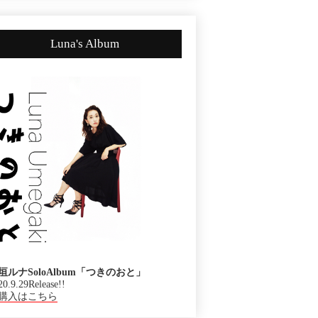
Luna's Album
垣ルナSoloAlbum「つきのおと」
20.9.29Release!!
購入はこちら