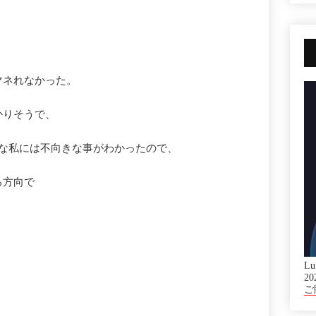
マネれなかった。
かりそうで、
）な私には不向きな事がわかったので、
る方向で
Lu
20
ご