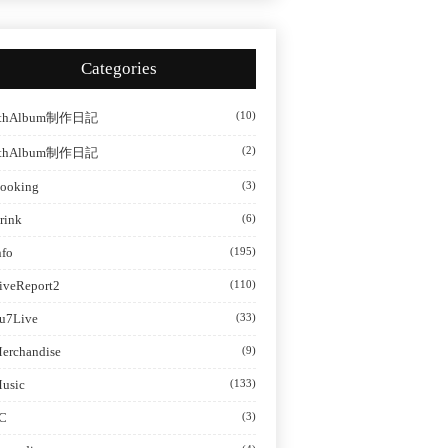
Categories
(10)
thAlbum制作日記
(2)
thAlbum制作日記
ooking
(3)
rink
(6)
nfo
(195)
iveReport2
(110)
u7Live
(33)
erchandise
(9)
usic
(133)
C
(3)