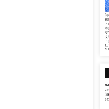
初
鍵
ア
冷
草
文
「
Lu7
& C
✏️
！
20
🗓
20