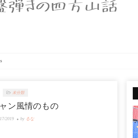
s
未分類
ャン風情のもの
/17/2019
by
るな