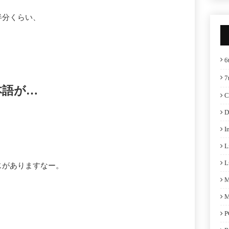
半分くらい、
6
7
本語が…
C
D
I
L
L
じがありますなー。
M
M
P