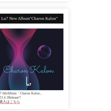
Lu7 New Album"Charon Kalon"
7 6thAlbum「Charon Kalon」
23.4.1Release!!
購入はこちら