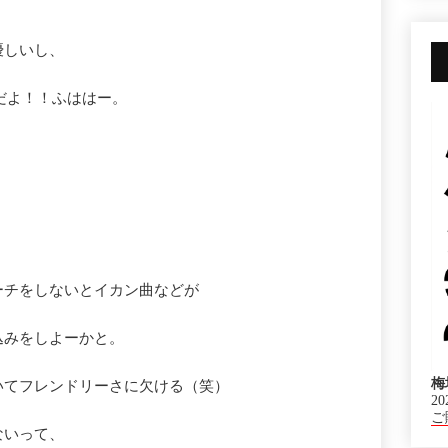
優しいし、
うだよ！！ふははー。
ーチをしないとイカン曲などが
込みをしよーかと。
梅
ていてフレンドリーさに欠ける（笑）
20
ご
ないって、