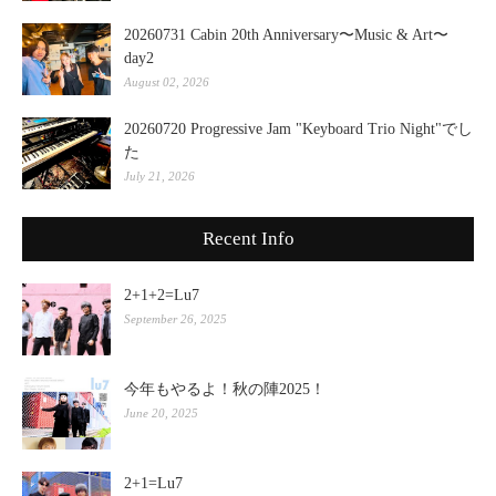
20260731 Cabin 20th Anniversary〜Music & Art〜
day2
August 02, 2026
20260720 Progressive Jam "Keyboard Trio Night"でし
た
July 21, 2026
Recent Info
2+1+2=Lu7
September 26, 2025
今年もやるよ！秋の陣2025！
June 20, 2025
2+1=Lu7