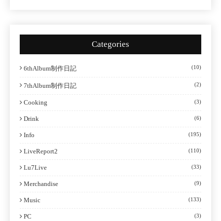
Categories
(10)
6thAlbum制作日記
(2)
7thAlbum制作日記
Cooking
(3)
Drink
(6)
Info
(195)
LiveReport2
(110)
Lu7Live
(33)
Merchandise
(9)
Music
(133)
PC
(3)