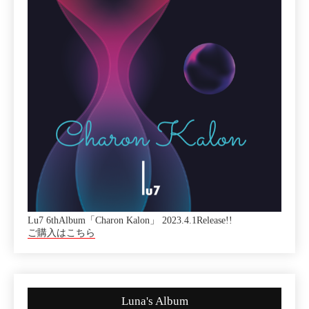
Lu7 6thAlbum「Charon Kalon」 2023.4.1Release!!
ご購入はこちら
Luna's Album