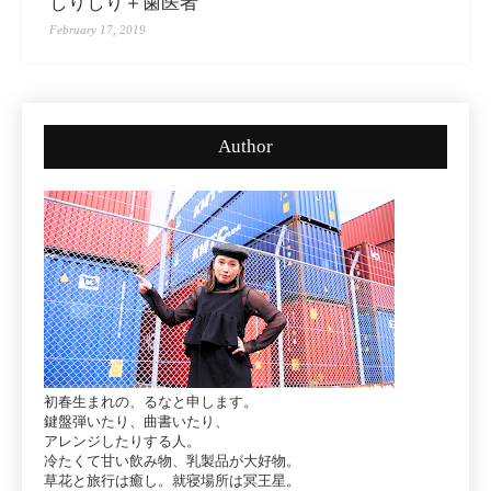
しりしり＋歯医者
February 17, 2019
Author
初春生まれの、るなと申します。
鍵盤弾いたり、曲書いたり、
アレンジしたりする人。
冷たくて甘い飲み物、乳製品が大好物。
草花と旅行は癒し。就寝場所は冥王星。