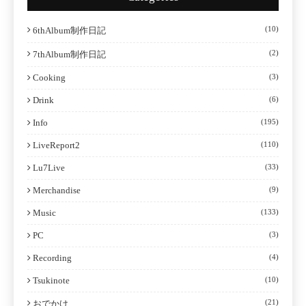
(10)
6thAlbum制作日記
(2)
7thAlbum制作日記
Cooking
(3)
Drink
(6)
Info
(195)
LiveReport2
(110)
Lu7Live
(33)
Merchandise
(9)
Music
(133)
PC
(3)
Recording
(4)
Tsukinote
(10)
(21)
おでかけ