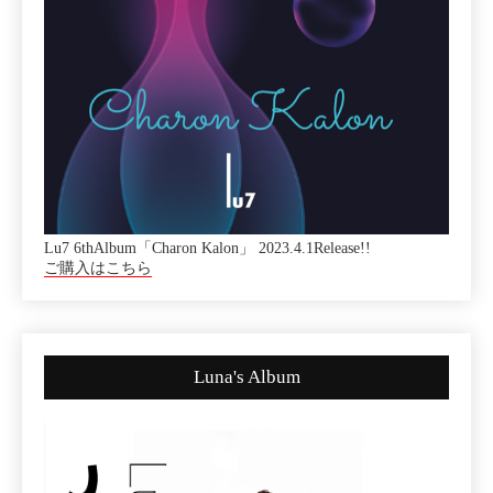
Lu7 6thAlbum「Charon Kalon」 2023.4.1Release!!
ご購入はこちら
Luna's Album