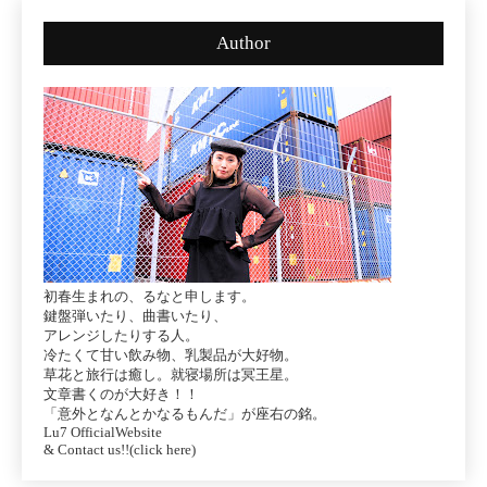
Author
初春生まれの、るなと申します。
鍵盤弾いたり、曲書いたり、
アレンジしたりする人。
冷たくて甘い飲み物、乳製品が大好物。
草花と旅行は癒し。就寝場所は冥王星。
文章書くのが大好き！！
「意外となんとかなるもんだ」が座右の銘。
Lu7 OfficialWebsite
& Contact us!!(click here)