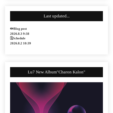
Last updated...
✏️Blog post
2026.8.3 9:38
🗓Schedule
2026.8.2 10:39
Lu7 New Album"Charon Kalon"