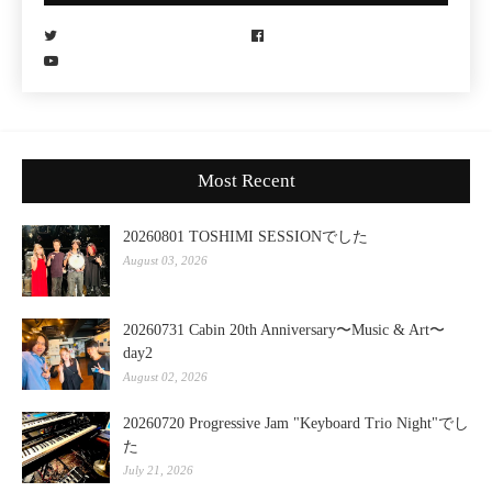
Most Recent
20260801 TOSHIMI SESSIONでした
August 03, 2026
20260731 Cabin 20th Anniversary〜Music & Art〜
day2
August 02, 2026
20260720 Progressive Jam "Keyboard Trio Night"でし
た
July 21, 2026