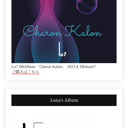
Lu7 6thAlbum「Charon Kalon」 2023.4.1Release!!
ご購入はこちら
Luna's Album