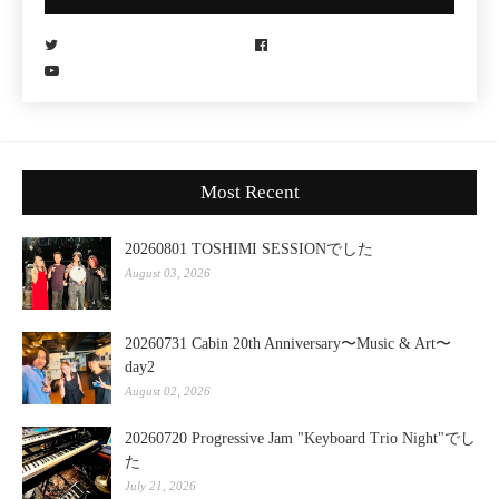
Most Recent
20260801 TOSHIMI SESSIONでした
August 03, 2026
20260731 Cabin 20th Anniversary〜Music & Art〜
day2
August 02, 2026
20260720 Progressive Jam "Keyboard Trio Night"でし
た
July 21, 2026