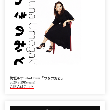
梅垣ルナSoloAlbum「つきのおと」
2020.9.29Release!!
ご購入はこちら