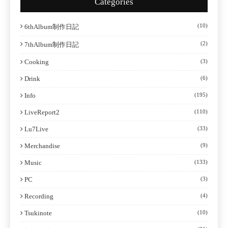
Categories
(10)
6thAlbum制作日記
(2)
7thAlbum制作日記
Cooking
(3)
Drink
(6)
Info
(195)
LiveReport2
(110)
Lu7Live
(33)
Merchandise
(9)
Music
(133)
PC
(3)
Recording
(4)
Tsukinote
(10)