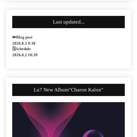
Last updated...
✏️Blog post
2026.8.3 9:38
🗓Schedule
2026.8.2 10:39
Lu7 New Album"Charon Kalon"