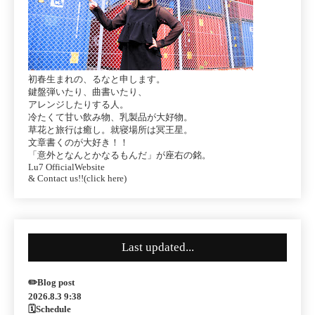
初春生まれの、るなと申します。
鍵盤弾いたり、曲書いたり、
アレンジしたりする人。
冷たくて甘い飲み物、乳製品が大好物。
草花と旅行は癒し。就寝場所は冥王星。
文章書くのが大好き！！
「意外となんとかなるもんだ」が座右の銘。
Lu7 OfficialWebsite
& Contact us!!(click here)
Last updated...
✏️Blog post
2026.8.3 9:38
🗓Schedule