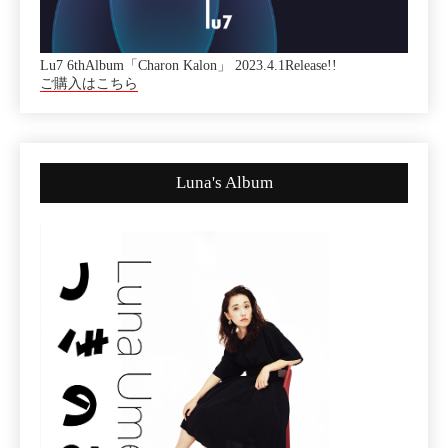
Lu7 6thAlbum「Charon Kalon」 2023.4.1Release!!
ご購入はこちら
Luna's Album