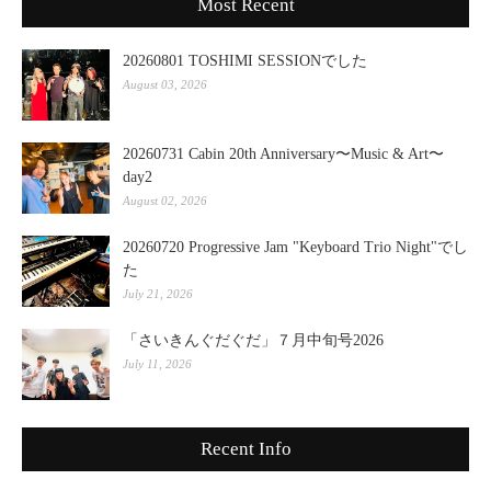
Most Recent
20260801 TOSHIMI SESSIONでした
August 03, 2026
20260731 Cabin 20th Anniversary〜Music & Art〜
day2
August 02, 2026
20260720 Progressive Jam "Keyboard Trio Night"でし
た
July 21, 2026
「さいきんぐだぐだ」７月中旬号2026
July 11, 2026
Recent Info