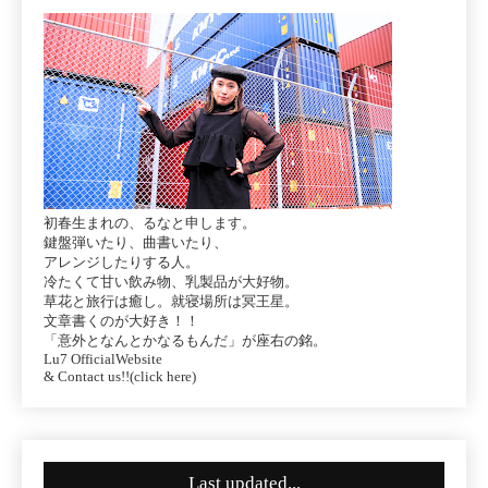
初春生まれの、るなと申します。
鍵盤弾いたり、曲書いたり、
アレンジしたりする人。
冷たくて甘い飲み物、乳製品が大好物。
草花と旅行は癒し。就寝場所は冥王星。
文章書くのが大好き！！
「意外となんとかなるもんだ」が座右の銘。
Lu7 OfficialWebsite
& Contact us!!(click here)
Last updated...