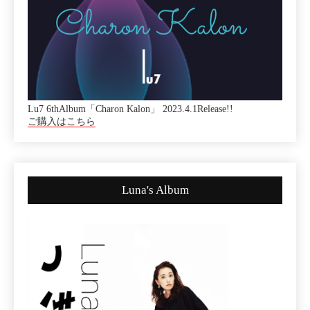
Lu7 6thAlbum「Charon Kalon」 2023.4.1Release!!
ご購入はこちら
Luna's Album