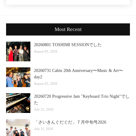
Most Recent
20260801 TOSHIMI SESSIONでした
August 03, 2026
20260731 Cabin 20th Anniversary〜Music & Art〜
day2
August 02, 2026
20260720 Progressive Jam "Keyboard Trio Night"でし
た
July 21, 2026
「さいきんぐだぐだ」７月中旬号2026
July 11, 2026