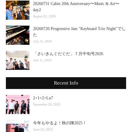
20260731 Cabin 20th Anniversary〜Music & Art〜
day2
August 02, 2026
20260720 Progressive Jam "Keyboard Trio Night"でし
た
July 21, 2026
「さいきんぐだぐだ」７月中旬号2026
July 11, 2026
Recent Info
2+1+2=Lu7
September 26, 2025
今年もやるよ！秋の陣2025！
June 20, 2025